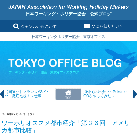
日本ワーキング・ホリデー協会 公式ブログ
なにを知りたい？
ジャンルからさがす
日本ワーキングホリデー協会 東京オフィス
【国選び】フランスVSドイ
海外での出会い～Pokémon
ツ 徹底比較！～仕事
GOをやってみた～
FRANCE Ver.～
2016年07月20日 （水）
ワーホリオススメ都市紹介「第３６回 アメリ
カ都市比較」