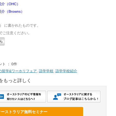
介（OHC）
（Browns）
（木） に書かれたものです。
でご注意ください。
ら
ト ： 0件
の留学&ワーホリフェア
,
語学学校
,
語学学校紹介
をもっと詳しく
オーストラリア無料セミナー