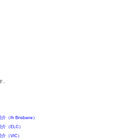
す。
h Brisbane）
介（ELC）
介（VIC）