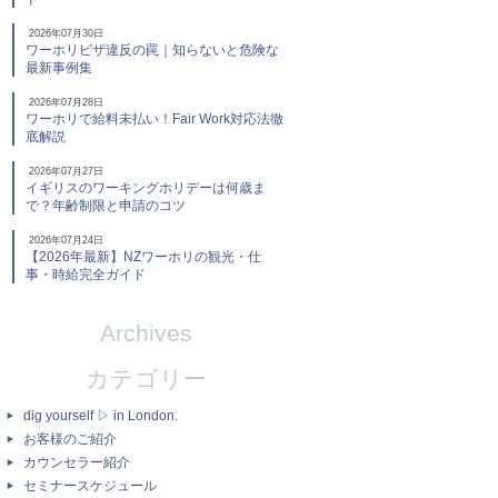
2026年07月30日
ワーホリビザ違反の罠｜知らないと危険な
最新事例集
2026年07月28日
ワーホリで給料未払い！Fair Work対応法徹
底解説
2026年07月27日
イギリスのワーキングホリデーは何歳ま
で？年齢制限と申請のコツ
2026年07月24日
【2026年最新】NZワーホリの観光・仕
事・時給完全ガイド
Archives
カテゴリー
dig yourself ▷ in London.
お客様のご紹介
カウンセラー紹介
セミナースケジュール