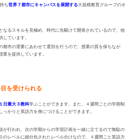
を持ち
世界７都市にキャンパスを展開する
大規模教育グループのオ
となるスキルを見極め、時代に先駆けて開発されているので、他
供しています。
の都市の需要にあわせて選別を行うので、授業の質を保ちなが
授業を提供しています。
科目を受けられる
１日最大３教科
学ぶことができます。また、４週間ごとの学期制
しっかりと英語力を身につけることができます。
談が行われ、次の学期からの学習計画を一緒に立てるので無駄の
０のレベルに細分化されたレベル分けなので、４週間ごと英語力