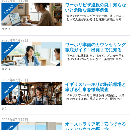
2026年07月30日
ワーホリビザ違反の罠｜知らな
TOKYO
いと危険な最新事例集
海外でのワーキングホリデーは、多くの人に
とって人生が変わるほど貴重な体験となりま
す。異なる国や地域で現地の文化 […]
タグ ：
2026年07月22日
ワーホリ準備のカウンセリング
TOKYO
徹底ガイド！出発までに知るべ
きこと
ワーホリに挑戦したいけれど、どこから手を
付けていいのか分からない。英語やビザの準
備、現地での生活、費用や相談で […]
タグ ：
2026年07月20日
イギリスワーホリの時給相場と
TOKYO
稼げる仕事を徹底調査
イギリスワーホリに興味を持つ理由は、人そ
れぞれですよね。英語力アップ、現地での仕
事体験、そして世界中から集まる […]
タグ ：
2026年07月17日
オーストラリア流！安心できる
TOKYO
シェアハウスの探し方