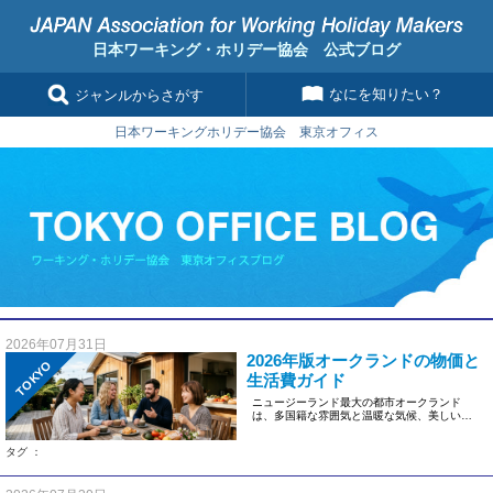
日本ワーキング・ホリデー協会 公式ブログ
なにを知りたい？
ジャンルからさがす
日本ワーキングホリデー協会 東京オフィス
2026年07月31日
2026年版オークランドの物価と
TOKYO
生活費ガイド
ニュージーランド最大の都市オークランド
は、多国籍な雰囲気と温暖な気候、美しい自
然景観で世界中から多くの人が集ま […]
タグ ：