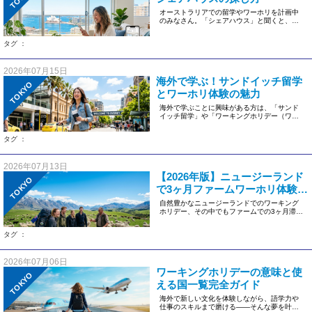
オーストラリアでの留学やワーホリを計画中
のみなさん。「シェアハウス」と聞くと、現
地の生活に馴染みながら英語力も […]
タグ ：
2026年07月15日
海外で学ぶ！サンドイッチ留学
TOKYO
とワーホリ体験の魅力
海外で学ぶことに興味がある方は、「サンド
イッチ留学」や「ワーキングホリデー（ワー
ホリ）」という言葉を耳にしたこ […]
タグ ：
2026年07月13日
【2026年版】ニュージーランド
TOKYO
で3ヶ月ファームワーホリ体験ガ
イド
自然豊かなニュージーランドでのワーキング
ホリデー、その中でもファームでの3ヶ月滞在
は近年とても人気を集めていま […]
タグ ：
2026年07月06日
ワーキングホリデーの意味と使
TOKYO
える国一覧完全ガイド
海外で新しい文化を体験しながら、語学力や
仕事のスキルまで磨ける——そんな夢を叶え