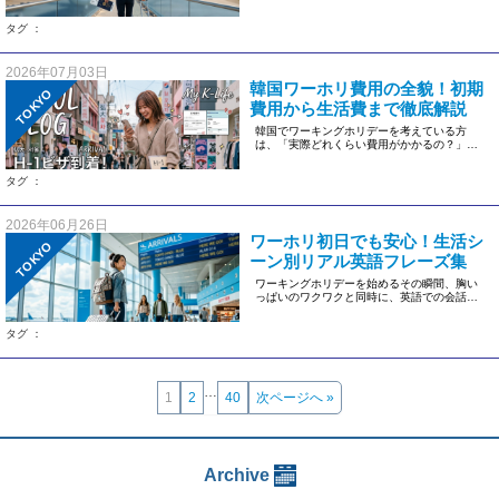
てくれるのがワーキングホリデー […]
タグ ：
2026年07月03日
韓国ワーホリ費用の全貌！初期
TOKYO
費用から生活費まで徹底解説
韓国でワーキングホリデーを考えている方
は、「実際どれくらい費用がかかるの？」
「生活資金や現地での仕事探しは大丈 […]
タグ ：
2026年06月26日
ワーホリ初日でも安心！生活シ
TOKYO
ーン別リアル英語フレーズ集
ワーキングホリデーを始めるその瞬間、胸い
っぱいのワクワクと同時に、英語での会話に
自信が持てず不安を感じる人は多 […]
タグ ：
…
1
2
40
次ページへ »
Archive