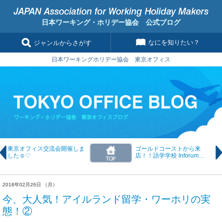
日本ワーキング・ホリデー協会 公式ブログ
なにを知りたい？
ジャンルからさがす
日本ワーキングホリデー協会 東京オフィス
東京オフィス交流会開催しま
ゴールドコーストから来
した☺♡
店！！語学学校 Inforum
Education Australia セミナー
のご案内
2018年02月26日 （月）
今、大人気！アイルランド留学・ワーホリの実
態！②