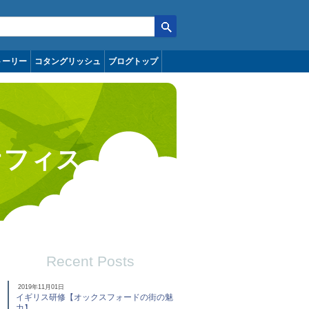
トーリー
コタングリッシュ
ブログトップ
オフィス
Recent Posts
2019年11月01日
イギリス研修【オックスフォードの街の魅
力】