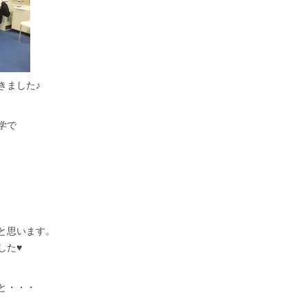
きました♪
学で
と思います。
した♥
と・・・