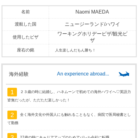
名前
Naomi MAEDA
渡航した国
ニュージーランド/ハワイ
ワーキングホリデービザ/観光ビ
使用したビザ
ザ
座右の銘
人生楽しんだもん勝ち！
An experience abroad...
海外経験
1
２３歳の時に結婚し、ハネムーンで初めての海外ハワイへ♡英語力
皆無だったが、ただただ楽しかった！
2
全く海外文化や外国人にも触れることもなく、病院で医局秘書とし
て勤務
3
27歳の時にキャリアアップのためアパレル会社に転職