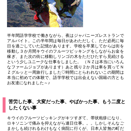
半年間語学学校で働きながら、夜はジャパニーズレストランで
アルバイト。この半年間は毎日があわただしく、ただ必死に毎
日を過ごしていた記憶があります。学校を卒業してからは街を
移動し３か月間キウイのフルーツピッキングをしながらお金を
稼ぎ、また次の街に移動しリンゴの木をただひたすら見続ける
という少しユニークな仕事をしました。 （ＮＺは本当にいろん
なファームジョブがあります）あと残り２か月は車を買ってＮ
Ｚグルッと一周旅行しました♡時間にとらわれないこの期間は
本当に初めての体験で、語学学校では出会えない国籍の方とも
お友達になれました～♪
苦労した事、大変だった事、やばかった事、もう二度と
したくない事
キウイのフルーツピッキングがキツすぎて、帯状疱疹になり、
ロキソニンで痛みを抑えながら連日仕事。。。しかしそんなご
まかしも続けれるわけもなく病院に行くが、日本人皆無の町だ