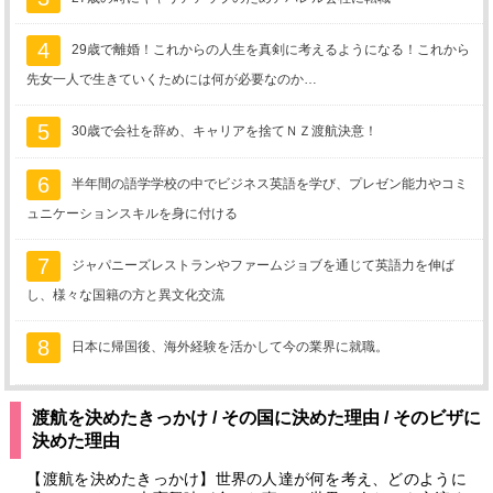
4
29歳で離婚！これからの人生を真剣に考えるようになる！これから
先女一人で生きていくためには何が必要なのか…
5
30歳で会社を辞め、キャリアを捨てＮＺ渡航決意！
6
半年間の語学学校の中でビジネス英語を学び、プレゼン能力やコミ
ュニケーションスキルを身に付ける
7
ジャパニーズレストランやファームジョブを通じて英語力を伸ば
し、様々な国籍の方と異文化交流
8
日本に帰国後、海外経験を活かして今の業界に就職。
渡航を決めたきっかけ / その国に決めた理由 / そのビザに
決めた理由
【渡航を決めたきっかけ】世界の人達が何を考え、どのように