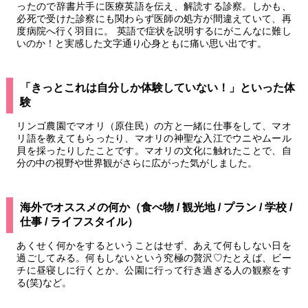
ったので辞書片手に医療英語を伝え、解読する診察。しかも、
必死で受けた診察にも関わらず医師の処方が間違えていて、再
度病院へ行く羽目に。 英語で症状を説明するにがこんなに難し
いのか！と実感した文字通り心身ともに痛い思い出です。
「きっとこれは自分しか体験していない！」といった体
験
リンゴ農園でマオリ（原住民）の方と一緒に仕事をして、マオ
リ語を教えてもらったり、マオリの神聖な入江でウニやムール
貝を採ったりしたことです。マオリの文化に触れたことで、自
分の中の視野や世界観がさらに広がった気がしました。
海外でオススメの何か（食べ物 / 観光地 / プラン / 学校 /
仕事 / ライフスタイル）
あくせく何かをするということはせず、あえて何もしない日を
過ごしてみる。何もしないという究極の贅沢♡たとえば、ビー
チに昼寝しに行くとか、公園に行って行き過ぎる人の観察をす
る(笑)など。