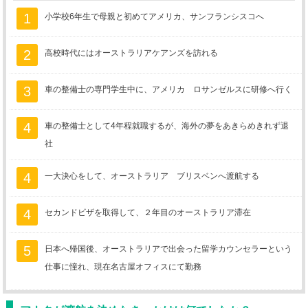
1
小学校6年生で母親と初めてアメリカ、サンフランシスコへ
2
高校時代にはオーストラリアケアンズを訪れる
3
車の整備士の専門学生中に、アメリカ ロサンゼルスに研修へ行く
4
車の整備士として4年程就職するが、海外の夢をあきらめきれず退
社
4
一大決心をして、オーストラリア ブリスベンへ渡航する
4
セカンドビザを取得して、２年目のオーストラリア滞在
5
日本へ帰国後、オーストラリアで出会った留学カウンセラーという
仕事に憧れ、現在名古屋オフィスにて勤務