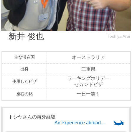
新井 俊也
Toshiya Arai
主な滞在国
オーストラリア
出身
三重県
ワーキングホリデー
使用したビザ
セカンドビザ
座右の銘
一日一笑！
トシヤさんの海外経験
An experience abroad...