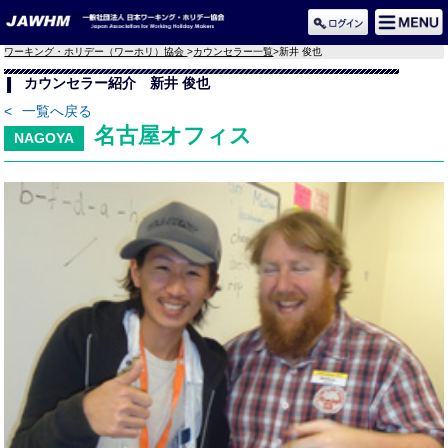
ワーキング・ホリデー（ワーホリ）協会
>
カウンセラー一覧
>
新井 俊也
カウンセラー紹介 新井 俊也
<
一覧へ戻る
名古屋オフィス
NAGOYA