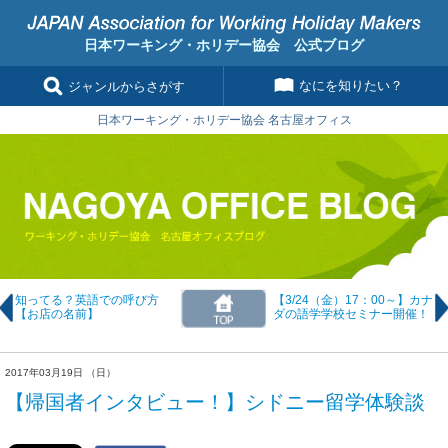
日本ワーキング・ホリデー協会 公式ブログ
なにを知りたい？
ジャンルからさがす
日本ワーキング・ホリデー協会 名古屋オフィス
知ってる？英語での呼び方
【3/24（金）17：00～】カナ
【お店の名前】
ダの語学学校セミナー開催！
2017年03月19日 （日）
【帰国者インタビュー！】シドニー留学体験談