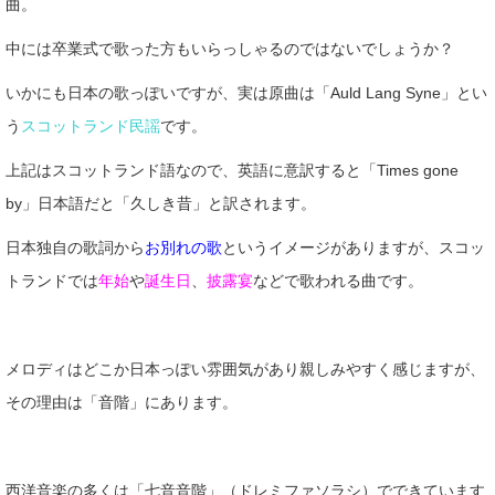
曲。
中には卒業式で歌った方もいらっしゃるのではないでしょうか？
いかにも日本の歌っぽいですが、実は原曲は「Auld Lang Syne」とい
う
スコットランド民謡
です。
上記はスコットランド語なので、英語に意訳すると「Times gone
by」日本語だと「久しき昔」と訳されます。
日本独自の歌詞から
お別れの歌
というイメージがありますが、スコッ
トランドでは
年始
や
誕生日
、
披露宴
などで歌われる曲です。
メロディはどこか日本っぽい雰囲気があり親しみやすく感じますが、
その理由は「音階」にあります。
西洋音楽の多くは「七音音階」（ドレミファソラシ）でできています