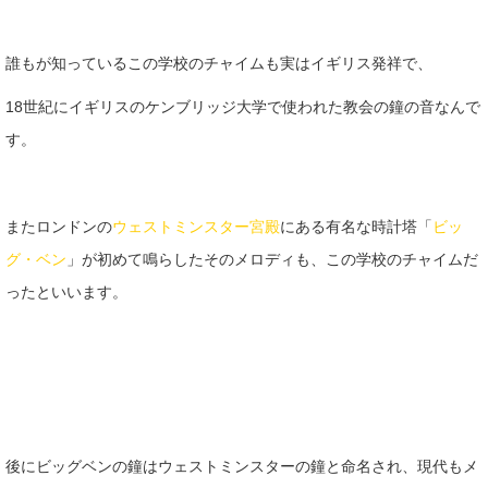
誰もが知っているこの学校のチャイムも実はイギリス発祥で、
18世紀にイギリスのケンブリッジ大学で使われた教会の鐘の音なんで
す。
またロンドンの
ウェストミンスター宮殿
にある有名な時計塔「
ビッ
グ・ベン
」が初めて鳴らしたそのメロディも、この学校のチャイムだ
ったといいます。
後にビッグベンの鐘はウェストミンスターの鐘と命名され、現代もメ