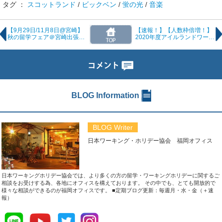
タグ ：
スコットランド
/
ビックベン
/
蛍の光
/
音楽
【9月29日/11月8日@宮崎】
【速報！】【人数枠倍増！】
秋の留学フェア＠宮崎出張
2020年度アイルランドワーホ
編 日程のお知らせ
リが800名に増枠されまし
た！
BLOG Information
BLOG Writer
日本ワーキング・ホリデー協会 福岡オフィス
日本ワーキングホリデー協会では、より多くの方の留学・ワーキングホリデーに関するご
相談をお受けする為、各地にオフィスを構えております。 その中でも、とても開放的で
様々な相談ができるのが福岡オフィスです。
■定期ブログ更新：毎週月・水・金（＋速
報）