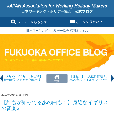
日本ワーキング・ホリデー協会 公式ブログ
なにを知りたい？
ジャンルからさがす
日本ワーキング・ホリデー協会 福岡オフィス
【9月29日/11月8日@宮崎】
【速報！】【人数枠倍増！】
秋の留学フェア＠宮崎出張
2020年度アイルランドワーホ
編 日程のお知らせ
リが800名に増枠されまし
た！
2019年09月27日 （金）
【誰もが知ってるあの曲も！】身近なイギリス
の音楽♪