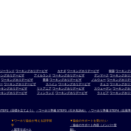
ジーランド
ワーキングホリデービザ
カナダ
ワーキングホリデービザ
韓国
ワーキング
キングホリデービザ
アイルランド
ワーキングホリデービザ
デンマーク
ワーキングホリ
ワーキングホリデービザ
香港
ワーキングホリデービザ
ノルウェー
ワーキングホリデ
ー
ワーキングホリデービザ
スペイン
ワーキングホリデービザ
チェコ
ワーキングホリ
ーキングホリデービザ
リトアニア
ワーキングホリデービザ
スウェーデン
ワーキングホ
ーキングホリデービザ
フィンランド
ワーキングホリデービザ
ラトビア
ワーキングホリ
STEP2（目標を立てよう）
・ワーホリ準備 STEP3（行き先決め）
・ワーホリ準備 STEP4（出発
▼ワーホリ協会が考える語学留
▼協会のサポートを受けたい
学
・協会のサポート内容（メンバー登
・留学サポート
録）