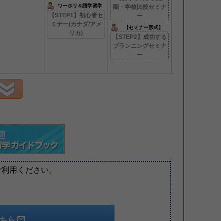
ワーホリ＆語学留学
圏・学校比較セミナ
【STEP1】初心者セ
ー
ミナー(カナダ/アメ
【セミナー形式】
リカ)
【STEP2】成功する
プランニングセミナ
ー
ご利用ください。
こちら