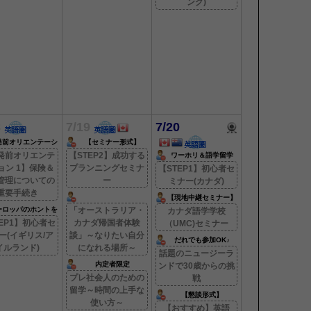
ング)
8
7/19
7/20
発前オリエンテーシ
【セミナー形式】
ョン【1】
発前オリエンテ
【STEP2】成功する
ワーホリ＆語学留学
ョン 1】保険＆
プランニングセミナ
【STEP1】初心者セ
管理についての
ー
ミナー(カナダ)
重要手続き
【現地中継セミナー】
ーロッパのホントを
「オーストラリア・
カナダ語学学校
教えます！
EP1】初心者セ
カナダ帰国者体験
（UMC)セミナー
ー(イギリス/ア
談」～なりたい自分
だれでも参加OK♪
イルランド)
になれる場所～
話題のニュージーラ
内定者限定
ンドで30歳からの挑
プレ社会人のための
戦
留学～時間の上手な
【懇談形式】
使い方～
【おすすめ】英語