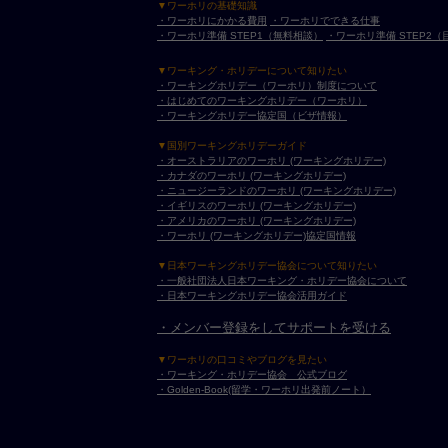
▼ワーホリの基礎知識
・ワーホリにかかる費用
・ワーホリでできる仕事
・ワーホリ準備 STEP1（無料相談）
・ワーホリ準備 STEP2
▼ワーキング・ホリデーについて知りたい
・ワーキングホリデー（ワーホリ）制度について
・はじめてのワーキングホリデー（ワーホリ）
・ワーキングホリデー協定国（ビザ情報）
▼国別ワーキングホリデーガイド
・オーストラリアのワーホリ (ワーキングホリデー)
・カナダのワーホリ (ワーキングホリデー)
・ニュージーランドのワーホリ (ワーキングホリデー)
・イギリスのワーホリ (ワーキングホリデー)
・アメリカのワーホリ (ワーキングホリデー)
・ワーホリ (ワーキングホリデー)協定国情報
▼日本ワーキングホリデー協会について知りたい
・一般社団法人日本ワーキング・ホリデー協会について
・日本ワーキングホリデー協会活用ガイド
・メンバー登録をしてサポートを受ける
▼ワーホリの口コミやブログを見たい
・ワーキング・ホリデー協会 公式ブログ
・Golden-Book(留学・ワーホリ出発前ノート）