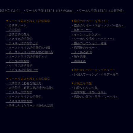
（目標を立てよう）
・ワーホリ準備 STEP3（行き先決め）
・ワーホリ準備 STEP4（出発準備）
▼ワーホリ協会が考える語学留学
▼協会のサポートを受けたい
・留学サポート
・協会のサポート内容（メンバー登録）
・語学留学
・無料セミナー
・語学留学の費用
・イベントカレンダー
・アメリカ語学留学
・ワーホリ交流会（パーティー）
・アメリカ語学留学ビザ
・協会のカウンセラー紹介
・オーストラリア語学留学の特徴
・帰国後のサポート
・オーストラリア語学留学の良い点
・よくある質問
・オーストラリア語学留学ビザ
・語学講座
・カナダ語学留学
・講師派遣
・イギリス語学留学
・イギリス語学留学ビザ
▼海外からのワーキングホリデー
・外国人ワーキング・ホリデー青年
▼ワーホリ協会が考える大学留学
・大学留学に必要な英語力
▼お役立ち情報
・大学留学に必要な英語以外の試験
・お役立ちリンク集
・アメリカ大学留学
・語学学校（海外・国内）
・オーストラリア大学留学
・保険のご案内（留学・ワーホリ）
・イギリス大学留学
・留学に向けたワーホリ協会の活用