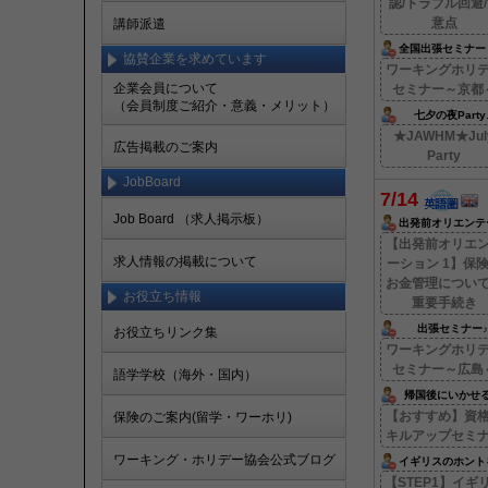
認/トラブル回避
意点
講師派遣
全国出張セミナー
協賛企業を求めています
都で開催！
ワーキングホリ
企業会員について
セミナー～京都
（会員制度ご紹介・意義・メリット）
七夕の夜Party
★JAWHM★Jul
広告掲載のご案内
Party
JobBoard
7/14
Job Board （求人掲示板）
出発前オリエンテ
ョン【1】
【出発前オリエ
求人情報の掲載について
ーション 1】保
お金管理につい
お役立ち情報
重要手続き
出張セミナー♪
お役立ちリンク集
ワーキングホリ
セミナー～広島
語学学校（海外・国内）
帰国後にいかせ
【おすすめ】資
保険のご案内(留学・ワーホリ)
キルアップセミ
ワーキング・ホリデー協会公式ブログ
イギリスのホント
えます！
【STEP1】イギ