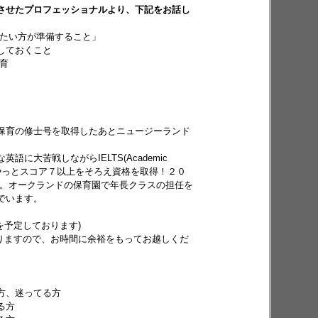
させたプロフェッショナルより、下記をお話し
フランス
ドイツ
アイルランド
したい方が準備すること」
しておくこと
育
ミナー
少人数！懇談セミナー
保育の修士号を取得したあとニュージーランド
バ限定セミナー
就活サポート
に大苦戦しながらIELTS(Academic
けてやっとスコア７以上をそろえ資格を取得！２０
得。オークランドの保育園で年長クラスの担任を
でいます。
を予定しております)
予約が満席のセミナーです
りますので、お時間に余裕をもってお越しくだ
方、迷ってる方
る方