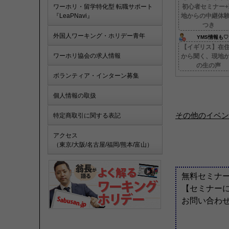
ワーホリ・留学特化型 転職サポート
初心者セミナー+
『LeaPNavi』
地からの中継体
つき
外国人ワーキング・ホリデー青年
YMS情報も♡
【イギリス】在
ワーホリ協会の求人情報
から聞く、現地
の生の声
ボランティア・インターン募集
個人情報の取扱
その他のイベン
特定商取引に関する表記
アクセス
（東京/大阪/名古屋/福岡/熊本/富山）
無料セミナ
【セミナー
お問い合わ