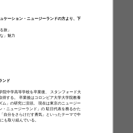
デュケーション・ニュージーランドの方より、下
する旅」
外な」魅力
ランド
島女学院中学高等学校を卒業後、 スタンフォード大
取得する。 卒業後はコロンビア大学大学院教養
ズム」の研究に没頭。 現在は東京のニュージー
ン・ニュージーランド」の 駐日代表を務るかた
大宮
広島
九州
富山
や「自分をさらけだす勇気」といったテーマで中
動にも取り組んでいる。
ミナー開催日程は、
イベントカレンダー
にてご案内いたします