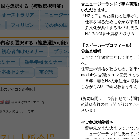
★ニュージーランドで夢を実現
る国を選択する（複数選択可能）
いただきます。
オーストラリア
ニュージーランド
カナダ
イギリス
「NZで子どもと携わる仕事が
・仕事を得るために今から準備
カ
フィリピン
その他の国
・多文化が共生するNZの幼児教
・NZでの保育士資格の取り方
の内容を選択する（複数選択可能）
【スピーカープロフィール】
谷島直樹様
初心者向けセミナー
プランニング法セミナー
情報収集セ
日本で７年保育士として働き、
セミナー
語学学校セミナー
注目！人気のセミナー
メン
へ。
保育士の資格を取るため、苦手な英語
上応援セミナー
英会話
module)の試験を１２回受
１８年、妻とNZの永住権を取
しながらAUTで幼児教育を学ん
上のアイコンの意味】
(所要時間：二つ合わせて1時間
各国向けのセミナーです
英語圏の国セミナーです
※質疑応答のお時間も設けてお
さいませ
注目
おススメのセミナーです
注目のセミナーです
≪ご参加対象者≫
・留学先がまだ決まっていない
・ニュージーランドに決めてい
年7月 大阪会場