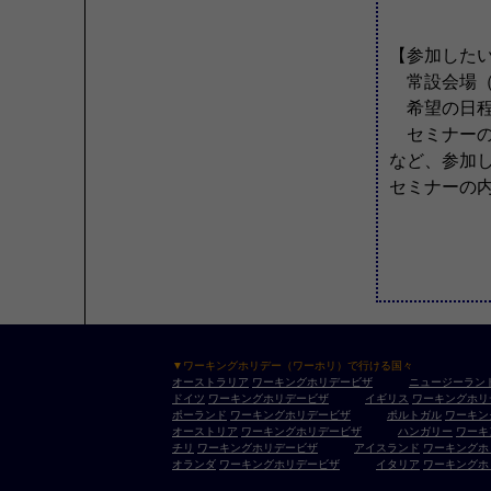
【参加した
常設会場（
希望の日程
セミナーの
など、参加
セミナーの
▼ワーキングホリデー（ワーホリ）で行ける国々
オーストラリア
ワーキングホリデービザ
ニュージーラン
ドイツ
ワーキングホリデービザ
イギリス
ワーキングホリ
ポーランド
ワーキングホリデービザ
ポルトガル
ワーキン
オーストリア
ワーキングホリデービザ
ハンガリー
ワーキ
チリ
ワーキングホリデービザ
アイスランド
ワーキングホ
オランダ
ワーキングホリデービザ
イタリア
ワーキングホ