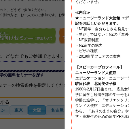
くださいませ。
の上、どうぞご参加ください。
≪内容≫
９割の方は、お一人でのご参加です。お気軽にご参加下さい。
★ニュージーランド大使館 エ
記をお話しいただきます。
「NZ留学 自分らしさを発見
・羊だけではない！NZの「意
・NZ教育制度
・NZ留学の魅力
・ビザの種類
は、どなたでもご参加できます。（無料です。）
・2019留学フェアのご案内
【スピーカープロフィール】
ニュージーランド大使館
学の無料セミナーを探す
エデュケーション・ニュージー
駐日代表 北岡美佐子様
ミナーの検索条件を指定してください。
1980年2月17日生まれ。 広
学に留学し経済学部の学士号を
学部に進学し、「オリエンタリ
択する
ランド大使館「エデュケーショ
イン
東京
大阪
名古屋
福岡
沖縄
京都
わら、 「ありのままの自分」
学・高校生のための留学PR活
その他の都市でのセ