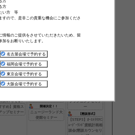
る方
る方
たい方 等
ますので、是非この貴重な機会にご参加くださ
木
金
土
に情報のご提供をさせていただきたいため、留
参加をお断りいたします。
1
7/12
7/13
ーホリ＆語学留学
【懇談形式】
ワーホリ＆語学留学
EP1】初心者セ
【STEP3】ﾌﾗﾝｽ/ﾄﾞｲﾂ
【STEP1】初心者セ
ー(カナダ/アメ
渡航計画相談会(懇談
ミナー(英語圏)
リカ)
カウンセリング)
ネイティブに勝つ英語
力って？
【セミナー形式】
ワーホリ＆語学留学
ローカルJobを勝ち
EP2】成功する
【STEP1】初心者セ
取る3つの条件
ンニングセミナ
ミナー(オーストラリ
【セミナー形式】
ー
ア/ニュージーラン
【STEP2】成功する
ド)
国後にいかせる！
プランニングセミナ
すすめ】資格ス
開催決定！！
ー
アップセミナー
ニュージーランド大
【懇談形式】
使館セミナー
【STEP3】ｵｰｽﾄﾗﾘｱ/ﾆ
ｭｰｼﾞｰﾗﾝﾄﾞ渡航計画相
談会(懇談カウンセリ