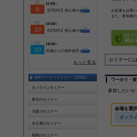
8月
11:00~
8
【STEP1】初心者のための成功するワーホリ・留学準備｜現地仕事＆ビザ情報も徹底解説！
お友達もお誘い
また、参加者の
8月
10:00~
10
【STEP1】初心者のための成功するワーホリ・留学準備｜現地仕事＆ビザ情報も徹底解説！
8月
18:00~
10
35歳からの海外就労・セカンドキャリア実現セミナー
セミナーに
もっと見る
無料ワーホリセミナー（説明会）
ワーホリ・留
オンラインセミナー
参加したいセ
東京のセミナー
会場を選
大阪のセミナー
オンラ
名古屋のセミナー
福岡のセミナー