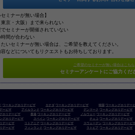
いセミナーが無い場合】
東京・大阪）まで来られない
でセミナーが開催されていない
時間が合わない
したいセミナーが無い場合は、ご希望を教えてください。
内容などについてもリクエストもお待ちしております。
ご希望のセミナーが無い場合はこちら
セミナーアンケートにご協力くだ
ド
ワーキングホリデービザ
カナダ
ワーキングホリデービザ
韓国
ワーキングホリデー
デービザ
アイルランド
ワーキングホリデービザ
デンマーク
ワーキングホリデービザ
グホリデービザ
香港
ワーキングホリデービザ
ノルウェー
ワーキングホリデービザ
ングホリデービザ
スペイン
ワーキングホリデービザ
チェコ
ワーキングホリデービザ
リデービザ
リトアニア
ワーキングホリデービザ
スウェーデン
ワーキングホリデービ
リデービザ
フィンランド
ワーキングホリデービザ
ラトビア
ワーキングホリデービザ