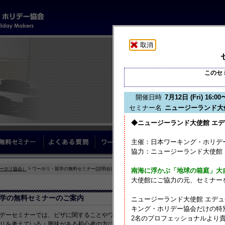
このセ
開催日時
7月12日 (Fri) 16:00
セミナー名
ニュージーランド大
◆ニュージーランド大使館 エ
学サポート
無料セミナー
よくある質問
ワーホリブログ
協会につ
主催：日本ワーキング・ホリデ
協力：ニュージーランド大使館
ーホリ協会）
> ワーホリ・留学の無料セミナー(説明会)
南海に浮かぶ「地球の箱庭」大
大使館にご協力の元、セミナー
学の無料セミナーのご案内
ニュージーランド大使館 エデ
キング・ホリデー協会だけの特
デーセミナーでは、ビザに関することやワーホリに必要なものなど、
2名のプロフェッショナルより
リを考えている・興味がある初心者の方にもわかりやすくお話しします。