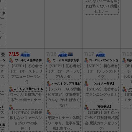
/注
みんなでメールを送
れば怖くない！抽選
セミナー
！京
デー
～
♪
y
7/15
7/16
7/17
7/1
ーシ
ワーホリ＆語学留学
ワーホリ＆語学留学
ヨーロッパのホントを
出
教えます！
ンテ
【STEP1】初心者セ
【STEP1】初心者セ
【STEP1】初心者セ
【出
険＆
ミナー(オーストラリ
ミナー(オーストラリ
ミナー(フランス/ド
ーシ
ての
ア/ニュージーラン
ア/カナダ)
イツ)
お金
ド)
オーストラリア学生ビ
【セミナー形式】
ザ
人生をより豊かにする
【メンバー/AUS学生
【STEP2】成功する
ヨ
テクニック
デー
ワーホリを成功させ
ビザ限定】GTE作文
プランニングセミナ
【ST
～
る7つの鍵セミナー
みんなで作れば怖く
ー
ミナ
ない
る！
【懇談形式】
格ス
【おすすめ】絶対失
【STEP3】ｶﾅﾀﾞ/ﾆｭｰ
ナー
敗しないファームジ
懇談セミナー：休職
ｼﾞｰﾗﾝﾄﾞ渡航計画相談
ョブの3つの条
ワーホリ。仕事を退
会(懇談カウンセリン
を教
件！！
職し留学へ。
グ)
リス