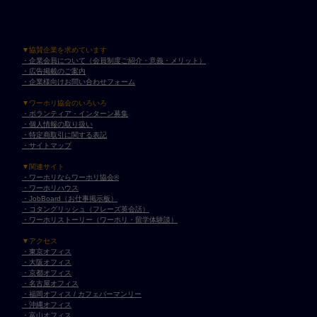
▼協賛企業を求めています
・企業会員について（会員制度ご紹介・意義・メリット）
・広告掲載のご案内
・企業様向けお問い合わせフォーム
▼ワーホリ協会のいろいろ
・ボランティア・インターン募集
・個人情報の取り扱い
・特定商取引に関する表記
・サイトマップ
▼関連サイト
・ワーホリならワーホリ協会®︎
・ワーホリハウス
・JobBoard（お仕事掲示板）
・コタングリッシュ（フレーズ英会話）
・ワーホリストーリー（ワーホリ・留学体験談）
▼アクセス
・東京オフィス
・大阪オフィス
・京都オフィス
・名古屋オフィス
・福岡オフィス / カフェバーマンリー
・沖縄オフィス
・富山オフィス