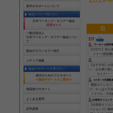
留学のサポートについて
協会について知りたい
日本ワーキング・ホリデー協会
活用ガイド
日
一般社団法人
日本ワーキング・ホリデー協会につい
7/7
て
ワーホリ＆語学
【STEP1】初心
協会のカウンセラー紹介
ミナー(英語圏)
メディア掲載
【おすすめ】お
協会のサポートを受けたい
い・お仕事の探
セミナー
成功のためのフルサポート
≪協会サポートのご案内≫
≪7月～9月渡航
奨≫
懇談カウンセリ
帰国後のサポート
グ：やっぱり不
トラブル・不安
よくある質問
出発前オリエンテ
ョン【2】
【出発前オリエ
語学講座
ーション 2】最