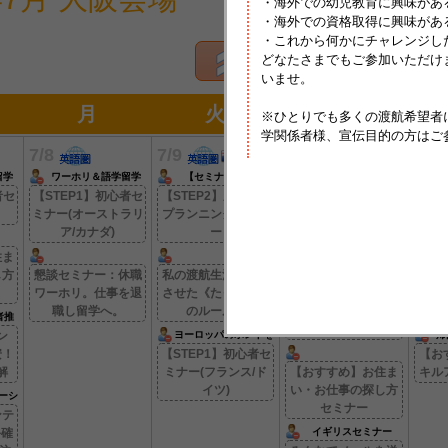
・海外での幼児教育に興味があ
・海外での資格取得に興味があ
・これから何かにチャレンジし
どなたさまでもご参加いただけ
いませ。
月
火
水
※ひとりでも多くの渡航希望者
学関係者様、宣伝目的の方はご
7/8
7/9
7/10
7/1
留学
ワーホリ＆語学留学
【セミナー形式】
出発前オリエンテーシ
ワ
ョン【2】
者セ
【STEP1】初心者セ
【STEP2】成功する
【出発前オリエンテ
【ST
ミナー(オーストラリ
プランニングセミナ
ーション 2】最終確
ミナ
ア/カナダ)
ー
認/トラブル回避/注意
点
住ま
し方
懇談セミナー：休職
私の渡航生活を成功
≪7月～9月渡航者推奨
【ST
≫
ワーホリ。仕事を退
させた《たった２つ
懇談カウンセリン
プラ
職し留学へ。
のルール》
グ：やっぱり不安！
者推
トラブル・不安解
ン
ヨーロッパのホントを
帰
教えます！
安！
【STEP1】初心者セ
【お
解
ミナー(フランス/ド
【おすすめ】お住ま
キル
イツ)
い・お仕事の探し方
ーシ
セミナー
ンテ
終確
イギリスセミナー
&YMS申請セミナー