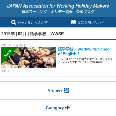
日本ワーキング・ホリデー協会 公式ブログ
なにを知りたい？
ジャンルからさがす
2015年 | 02月 | 語学学校 WWSE
2015年02月26日
語学学校 Worldwide School
WWSE
of English！
ワールドワイドの最大の魅力は、コミュニケ
ーションを大切にしている授業体制と、一人
ひとりの生徒を心 […]
タグ ：
Archive
Category