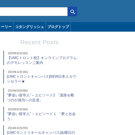
トーリー
コタングリッシュ
ブログトップ
Recent Posts
2025年02月16日
【UMCトロント校】オンラインプログラム
のデモレッスンご案内
2015年12月16日
[UMCトロントキャンパス]NEW日本人カウ
ンセラー★
2015年03月09日
“夢追い留学人” – エピソード2 「退路を断
つのが成功への近道」
2015年02月04日
“夢追い留学人” – エピソード１ 「夢と出会
う」
2014年10月25日
[UMCモントリオールキャンパス]金曜日の