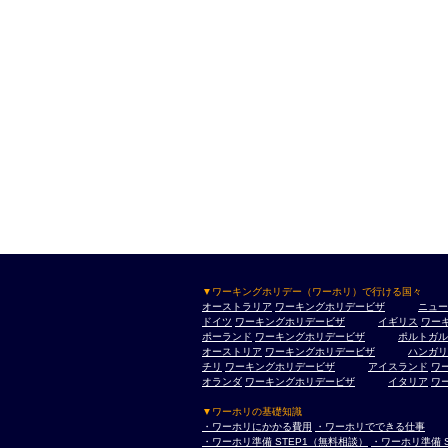
▼ワーキングホリデー（ワーホリ）で行ける国々
オーストラリア
ワーキングホリデービザ
ニュー
ドイツ
ワーキングホリデービザ
イギリス
ワー
ポーランド
ワーキングホリデービザ
ポルトガル
オーストリア
ワーキングホリデービザ
ハンガリ
チリ
ワーキングホリデービザ
アイスランド
ワ
オランダ
ワーキングホリデービザ
イタリア
ワ
▼ワーホリの基礎知識
・ワーホリにかかる費用
・ワーホリでできる仕事
・ワーホリ準備 STEP1（無料相談）
・ワーホリ準備 