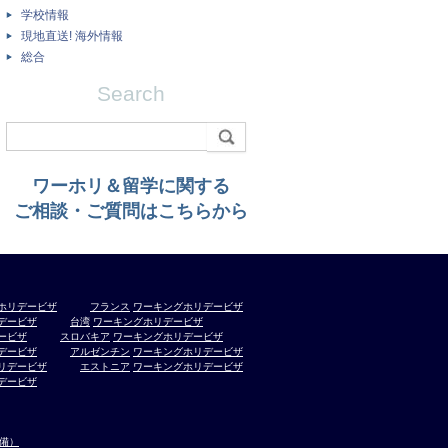
学校情報
現地直送! 海外情報
総合
Search
ワーホリ＆留学に関する
ご相談・ご質問はこちらから
ホリデービザ
フランス
ワーキングホリデービザ
デービザ
台湾
ワーキングホリデービザ
ービザ
スロバキア
ワーキングホリデービザ
デービザ
アルゼンチン
ワーキングホリデービザ
リデービザ
エストニア
ワーキングホリデービザ
デービザ
準備）