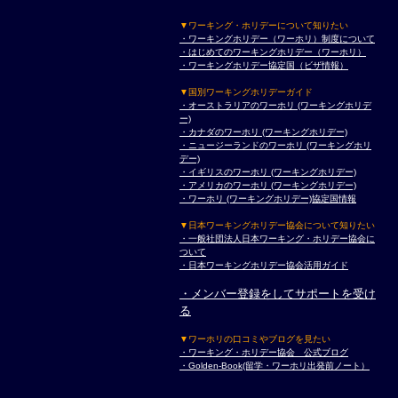
▼ワーキング・ホリデーについて知りたい
・ワーキングホリデー（ワーホリ）制度について
・はじめてのワーキングホリデー（ワーホリ）
・ワーキングホリデー協定国（ビザ情報）
▼国別ワーキングホリデーガイド
・オーストラリアのワーホリ (ワーキングホリデ
ー)
・カナダのワーホリ (ワーキングホリデー)
・ニュージーランドのワーホリ (ワーキングホリ
デー)
・イギリスのワーホリ (ワーキングホリデー)
・アメリカのワーホリ (ワーキングホリデー)
・ワーホリ (ワーキングホリデー)協定国情報
▼日本ワーキングホリデー協会について知りたい
・一般社団法人日本ワーキング・ホリデー協会に
ついて
・日本ワーキングホリデー協会活用ガイド
・メンバー登録をしてサポートを受け
る
▼ワーホリの口コミやブログを見たい
・ワーキング・ホリデー協会 公式ブログ
・Golden-Book(留学・ワーホリ出発前ノート）