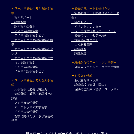
▼ワーホリ協会が考える語学留
▼協会のサポートを受けたい
学
・協会のサポート内容（メンバー登
・留学サポート
録）
・語学留学
・無料セミナー
・語学留学の費用
・イベントカレンダー
・アメリカ語学留学
・ワーホリ交流会（パーティー）
・アメリカ語学留学ビザ
・協会のカウンセラー紹介
・オーストラリア語学留学の特
・帰国後のサポート
徴
・よくある質問
・オーストラリア語学留学の良
・語学講座
い点
・講師派遣
・オーストラリア語学留学ビザ
・カナダ語学留学
▼海外からのワーキングホリデー
・イギリス語学留学
・外国人ワーキング・ホリデー青年
・イギリス語学留学ビザ
▼お役立ち情報
▼ワーホリ協会が考える大学留
・お役立ちリンク集
学
・語学学校（海外・国内）
・大学留学に必要な英語力
・保険のご案内（留学・ワーホリ）
・大学留学に必要な英語以外の
試験
・アメリカ大学留学
・オーストラリア大学留学
・イギリス大学留学
・留学に向けたワーホリ協会の
活用
日本ワーキングホリデー協会 各オフィスのご案内