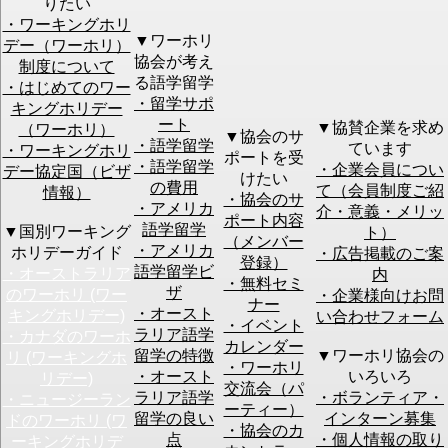
りたい
・ワーキングホリ
▼ワーホリ
デー（ワーホリ）
協会が考え
制度について
[オンラインC]06月09日 (Tue) 16:00
セミナー名
る語学留学
・はじめてのワー
～ 【STEP1】社会人限定！仕事を辞
・留学サポ
キングホリデー
めてワーホリ！帰国後の挑戦に備え
ート
▼協賛企業を求め
（ワーホリ）
るセミナー(少人数制)
▼協会のサ
・語学留学
ています
・ワーキングホリ
ポートを受
・語学留学
・企業会員につい
デー協定国（ビザ
初めてセミナーご参加される場合は、
けたい
ご注意
の費用
て（会員制度ご紹
初心者向けセミナー
へのご予約をお願いします。
情報）
・協会のサ
・アメリカ
介・意義・メリッ
ポート内容
語学留学
▼国別ワーキング
ト）
お名前
必須
（メンバー
・アメリカ
ホリデーガイド
・広告掲載のご案
登録）
語学留学ビ
・オーストラリア
内
ふりがな
必須
・無料セミ
ザ
のワーホリ (ワー
・企業様向けお問
ナー
当日連絡の付
・オースト
キングホリデー)
い合わせフォーム
く
必須
・イベント
ラリア語学
・カナダのワーホ
電話番号
カレンダー
留学の特徴
▼ワーホリ協会の
リ (ワーキングホ
・ワーホリ
・オースト
いろいろ
リデー)
メールアドレ
交流会（パ
必須
ラリア語学
・ボランティア・
・ニュージーラン
ス
このメールアドレスをメール会員(無料)に登録す
ーティー）
留学の良い
インターン募集
る
ドのワーホリ (ワ
・協会のカ
点
・個人情報の取り
ーキングホリデ
※予約確認のメールをお送りします。必ず有効なアドレ