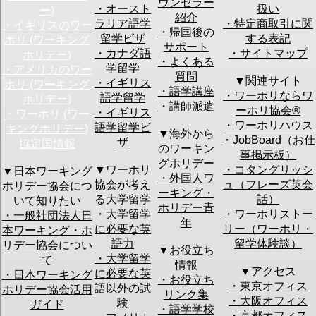
ウンセラー
・オースト
扱い
ー)
スを入力してください。
紹介
※ご注意：
ワーホリ協会からのメールが迷惑メールにな
ラリア語学
・特定商取引に関
・イギリスのワー
ってしまう場合の対処
・帰国後の
留学ビザ
する表記
ホリ (ワーキング
サポート
・カナダ語
・サイトマップ
郵便番号
ホリデー)
・よくある
学留学
・アメリカのワー
質問
アメリカ
オースト
ニュージー
イギリ
▼関連サイト
・イギリス
ホリ (ワーキング
カナダ
ラリア
ランド
ス
・語学講座
・ワーホリならワ
語学留学
ホリデー)
アイルラ
韓国
ドイツ
台湾
・講師派遣
興味のある国
ーホリ協会®︎
・イギリス
・ワーホリ (ワー
ンド
フランス
ノルウェー
フィリ
・ワーホリハウス
デンマー
香港
未定
ピン
語学留学ビ
キングホリデー)
▼海外から
ク
・JobBoard（お仕
ザ
協定国情報
のワーキン
事掲示板）
出発予定時期
グホリデー
▼ワーホリ
・コタングリッシ
▼日本ワーキング
・外国人ワ
協会が考え
ュ（フレーズ英会
ホリデー協会につ
ーキング・
る大学留学
話）
いて知りたい
その他の情報
ホリデー青
・大学留学
・ワーホリストー
・一般社団法人日
年
に必要な英
リー（ワーホリ・
本ワーキング・ホ
語力
留学体験談）
・セミナーの後に個別カウンセリングをご希望され
リデー協会につい
▼お役立ち
ますか？：
・大学留学
て
情報
個別カウンセリン
はい
▼アクセス
に必要な英
・日本ワーキング
・お役立ち
グ
ご希望の方はお手数ですが上記予定日等の質問に詳
・東京オフィス
語以外の試
ホリデー協会活用
リンク集
細をご記入いただければスムーズなお話ができます
・大阪オフィス
験
ガイド
・語学学校
のでご協力をお願い致します。
・京都オフィス