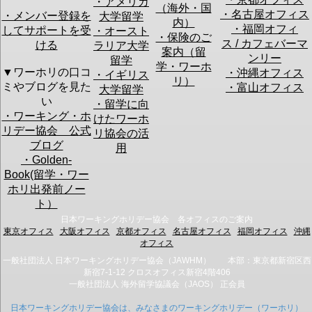
・アメリカ
（海外・国
・名古屋オフィス
・メンバー登録を
大学留学
・このセミナーでどんな情報を聞きたいですか？：
内）
・福岡オフィ
してサポートを受
・オースト
・保険のご
ス / カフェバーマ
ける
ラリア大学
案内（留
ンリー
留学
学・ワーホ
▼ワーホリの口コ
・沖縄オフィス
・イギリス
・今不安に思っていることは何ですか？：
リ）
ミやブログを見た
・富山オフィス
大学留学
初心者セミナーの
渡航のプラ
現地での仕
い
アンケート
・留学に向
ン立て
事探し
・ワーキング・ホ
けたワーホ
渡航費用の
帰国後の仕
リデー協会 公式
準備
事探し
リ協会の活
ビザ申請
その他
ブログ
用
英語力
・Golden-
Book(留学・ワー
※今後のセミナー改善の参考とさせて頂きます。
ホリ出発前ノー
ト）
このフォームでは
仮予約
を行います。
日本ワーキングホリデー協会 各オフィスのご案内
予約確認のメールをお送りしますので、メールの指示に従って予約を確定
東京オフィス
大阪オフィス
京都オフィス
名古屋オフィス
福岡オフィス
沖縄
させてください。
オフィス
なお、ご入力頂いたお客様の個人情報は、
当協会のプライバシーポリシー
一般社団法人 日本ワーキングホリデー協会（JAWHM） 本部：東京都新宿区西
に従い取扱を行います。
新宿7-1-12 クロスオフィス新宿4階406
一般社団法人 海外留学協議会（JAOS） 正会員
日本ワーキングホリデー協会は、みなさまのワーキングホリデー（ワーホリ）