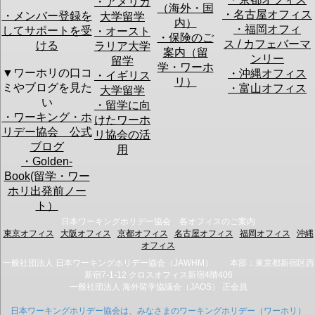
・アメリカ
（海外・国
・名古屋オフィス
・メンバー登録を
大学留学
・このセミナーでどんな情報を聞きたいですか？：
内）
・福岡オフィ
してサポートを受
・オースト
・保険のご
ス / カフェバーマ
ける
ラリア大学
案内（留
ンリー
留学
学・ワーホ
▼ワーホリの口コ
・沖縄オフィス
・イギリス
・今不安に思っていることは何ですか？：
リ）
ミやブログを見た
・富山オフィス
大学留学
初心者セミナーの
渡航のプラ
現地での仕
い
アンケート
・留学に向
ン立て
事探し
・ワーキング・ホ
けたワーホ
渡航費用の
帰国後の仕
リデー協会 公式
準備
事探し
リ協会の活
ビザ申請
その他
ブログ
用
英語力
・Golden-
Book(留学・ワー
※今後のセミナー改善の参考とさせて頂きます。
ホリ出発前ノー
ト）
このフォームでは
仮予約
を行います。
日本ワーキングホリデー協会 各オフィスのご案内
予約確認のメールをお送りしますので、メールの指示に従って予約を確定
東京オフィス
大阪オフィス
京都オフィス
名古屋オフィス
福岡オフィス
沖縄
させてください。
オフィス
なお、ご入力頂いたお客様の個人情報は、
当協会のプライバシーポリシー
一般社団法人 日本ワーキングホリデー協会（JAWHM） 本部：東京都新宿区西
に従い取扱を行います。
新宿7-1-12 クロスオフィス新宿4階406
一般社団法人 海外留学協議会（JAOS） 正会員
日本ワーキングホリデー協会は、みなさまのワーキングホリデー（ワーホリ）