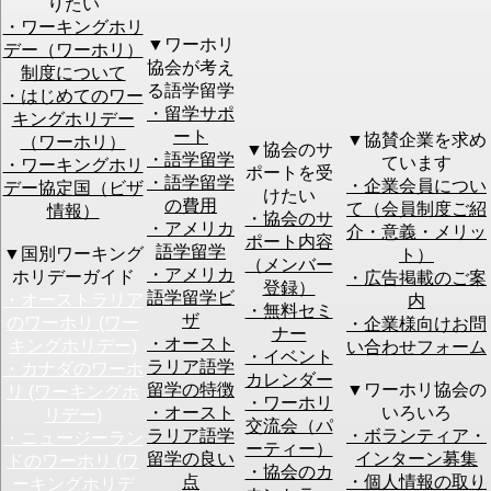
りたい
・ワーキングホリ
▼ワーホリ
デー（ワーホリ）
協会が考え
制度について
[オンラインC]06月16日 (Tue) 14:00
セミナー名
る語学留学
・はじめてのワー
～ 【STEP1】初心者のための成功す
・留学サポ
キングホリデー
るワーホリ・留学準備｜現地仕事＆
ート
▼協賛企業を求め
（ワーホリ）
ビザ情報も徹底解説！
▼協会のサ
・語学留学
ています
・ワーキングホリ
ポートを受
・語学留学
・企業会員につい
デー協定国（ビザ
初めてセミナーご参加される場合は、
けたい
ご注意
の費用
て（会員制度ご紹
初心者向けセミナー
へのご予約をお願いします。
情報）
・協会のサ
・アメリカ
介・意義・メリッ
ポート内容
語学留学
▼国別ワーキング
ト）
お名前
必須
（メンバー
・アメリカ
ホリデーガイド
・広告掲載のご案
登録）
語学留学ビ
・オーストラリア
内
ふりがな
必須
・無料セミ
ザ
のワーホリ (ワー
・企業様向けお問
ナー
当日連絡の付
・オースト
キングホリデー)
い合わせフォーム
く
必須
・イベント
ラリア語学
・カナダのワーホ
電話番号
カレンダー
留学の特徴
▼ワーホリ協会の
リ (ワーキングホ
・ワーホリ
・オースト
いろいろ
リデー)
メールアドレ
交流会（パ
必須
ラリア語学
・ボランティア・
・ニュージーラン
ス
このメールアドレスをメール会員(無料)に登録す
ーティー）
留学の良い
インターン募集
る
ドのワーホリ (ワ
・協会のカ
点
・個人情報の取り
ーキングホリデ
※予約確認のメールをお送りします。必ず有効なアドレ