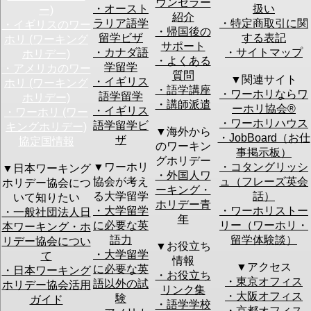
ウンセラー
・オースト
扱い
ー)
スを入力してください。
紹介
※ご注意：
ワーホリ協会からのメールが迷惑メールにな
ラリア語学
・特定商取引に関
・イギリスのワー
ってしまう場合の対処
・帰国後の
留学ビザ
する表記
ホリ (ワーキング
サポート
・カナダ語
・サイトマップ
郵便番号
ホリデー)
・よくある
学留学
・アメリカのワー
質問
アメリカ
オースト
ニュージー
イギリ
▼関連サイト
・イギリス
ホリ (ワーキング
カナダ
ラリア
ランド
ス
・語学講座
・ワーホリならワ
語学留学
ホリデー)
アイルラ
韓国
ドイツ
台湾
・講師派遣
興味のある国
ーホリ協会®︎
・イギリス
・ワーホリ (ワー
ンド
フランス
ノルウェー
フィリ
・ワーホリハウス
デンマー
香港
未定
ピン
語学留学ビ
キングホリデー)
▼海外から
ク
・JobBoard（お仕
ザ
協定国情報
のワーキン
事掲示板）
出発予定時期
グホリデー
▼ワーホリ
・コタングリッシ
▼日本ワーキング
・外国人ワ
協会が考え
ュ（フレーズ英会
ホリデー協会につ
ーキング・
る大学留学
話）
いて知りたい
その他の情報
ホリデー青
・大学留学
・ワーホリストー
・一般社団法人日
年
に必要な英
リー（ワーホリ・
本ワーキング・ホ
語力
留学体験談）
・セミナーの後に個別カウンセリングをご希望され
リデー協会につい
▼お役立ち
ますか？：
・大学留学
て
情報
個別カウンセリン
はい
▼アクセス
に必要な英
・日本ワーキング
・お役立ち
グ
ご希望の方はお手数ですが上記予定日等の質問に詳
・東京オフィス
語以外の試
ホリデー協会活用
リンク集
細をご記入いただければスムーズなお話ができます
・大阪オフィス
験
ガイド
・語学学校
のでご協力をお願い致します。
・京都オフィス