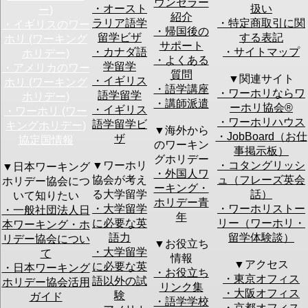
ウンセラー
・オースト
扱い
ー)
スを入力してください。
紹介
※ご注意：
ワーホリ協会からのメールが迷惑メールにな
ラリア語学
・特定商取引に関
・イギリスのワー
ってしまう場合の対処
・帰国後の
留学ビザ
する表記
ホリ (ワーキング
サポート
・カナダ語
・サイトマップ
郵便番号
ホリデー)
・よくある
学留学
・アメリカのワー
質問
アメリカ
オースト
ニュージー
イギリ
▼関連サイト
・イギリス
ホリ (ワーキング
カナダ
ラリア
ランド
ス
・語学講座
・ワーホリならワ
語学留学
ホリデー)
アイルラ
韓国
ドイツ
台湾
・講師派遣
興味のある国
ーホリ協会®︎
・イギリス
・ワーホリ (ワー
ンド
フランス
ノルウェー
フィリ
・ワーホリハウス
デンマー
香港
未定
ピン
語学留学ビ
キングホリデー)
▼海外から
ク
・JobBoard（お仕
ザ
協定国情報
のワーキン
事掲示板）
出発予定時期
グホリデー
▼ワーホリ
・コタングリッシ
▼日本ワーキング
・外国人ワ
協会が考え
ュ（フレーズ英会
ホリデー協会につ
ーキング・
る大学留学
話）
いて知りたい
その他の情報
ホリデー青
・大学留学
・ワーホリストー
・一般社団法人日
年
に必要な英
リー（ワーホリ・
本ワーキング・ホ
語力
留学体験談）
・セミナーの後に個別カウンセリングをご希望され
リデー協会につい
▼お役立ち
ますか？：
・大学留学
て
情報
個別カウンセリン
はい
▼アクセス
に必要な英
・日本ワーキング
・お役立ち
グ
ご希望の方はお手数ですが上記予定日等の質問に詳
・東京オフィス
語以外の試
ホリデー協会活用
リンク集
細をご記入いただければスムーズなお話ができます
・大阪オフィス
験
ガイド
・語学学校
のでご協力をお願い致します。
・京都オフィス