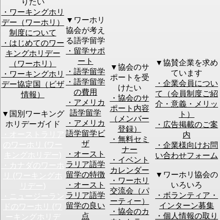
りたい
・ワーキングホリ
▼ワーホリ
デー（ワーホリ）
協会が考え
制度について
[オンラインC]05月12日 (Tue) 14:00
セミナー名
る語学留学
・はじめてのワー
～ 【STEP1】初心者のための成功す
・留学サポ
キングホリデー
るワーホリ・留学準備｜現地仕事＆
ート
▼協賛企業を求め
（ワーホリ）
ビザ情報も徹底解説！
▼協会のサ
・語学留学
ています
・ワーキングホリ
ポートを受
・語学留学
・企業会員につい
デー協定国（ビザ
初めてセミナーご参加される場合は、
けたい
ご注意
の費用
て（会員制度ご紹
初心者向けセミナー
へのご予約をお願いします。
情報）
・協会のサ
・アメリカ
介・意義・メリッ
ポート内容
語学留学
▼国別ワーキング
ト）
お名前
必須
（メンバー
・アメリカ
ホリデーガイド
・広告掲載のご案
登録）
語学留学ビ
・オーストラリア
内
ふりがな
必須
・無料セミ
ザ
のワーホリ (ワー
・企業様向けお問
ナー
当日連絡の付
・オースト
キングホリデー)
い合わせフォーム
く
必須
・イベント
ラリア語学
・カナダのワーホ
電話番号
カレンダー
留学の特徴
▼ワーホリ協会の
リ (ワーキングホ
・ワーホリ
・オースト
いろいろ
リデー)
メールアドレ
交流会（パ
必須
ラリア語学
・ボランティア・
・ニュージーラン
ス
このメールアドレスをメール会員(無料)に登録す
ーティー）
留学の良い
インターン募集
る
ドのワーホリ (ワ
・協会のカ
点
・個人情報の取り
ーキングホリデ
※予約確認のメールをお送りします。必ず有効なアドレ