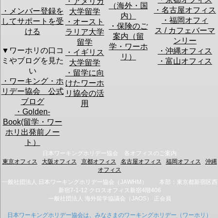
・アメリカ
（海外・国
・名古屋オフィス
・メンバー登録を
大学留学
・このセミナーでどんな情報を聞きたいですか？：
内）
・福岡オフィ
してサポートを受
・オースト
・保険のご
ス / カフェバーマ
ける
ラリア大学
案内（留
ンリー
留学
学・ワーホ
▼ワーホリの口コ
・沖縄オフィス
・イギリス
・今不安に思っていることは何ですか？：
リ）
ミやブログを見た
・富山オフィス
大学留学
初心者セミナーの
渡航のプラ
現地での仕
い
アンケート
・留学に向
ン立て
事探し
・ワーキング・ホ
けたワーホ
渡航費用の
帰国後の仕
リデー協会 公式
準備
事探し
リ協会の活
ビザ申請
その他
ブログ
用
英語力
・Golden-
Book(留学・ワー
※今後のセミナー改善の参考とさせて頂きます。
ホリ出発前ノー
ト）
このフォームでは
仮予約
を行います。
日本ワーキングホリデー協会 各オフィスのご案内
予約確認のメールをお送りしますので、メールの指示に従って予約を確定
東京オフィス
大阪オフィス
京都オフィス
名古屋オフィス
福岡オフィス
沖縄
させてください。
オフィス
なお、ご入力頂いたお客様の個人情報は、
当協会のプライバシーポリシー
一般社団法人 日本ワーキングホリデー協会（JAWHM） 本部：東京都新宿区西
に従い取扱を行います。
新宿7-1-12 クロスオフィス新宿4階406
一般社団法人 海外留学協議会（JAOS） 正会員
日本ワーキングホリデー協会は、みなさまのワーキングホリデー（ワーホリ）