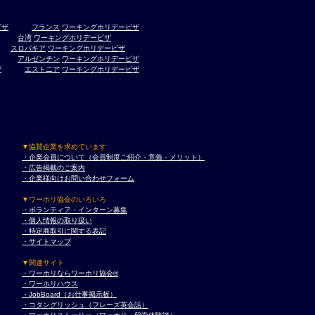
ビザ
フランス
ワーキングホリデービザ
台湾
ワーキングホリデービザ
スロバキア
ワーキングホリデービザ
アルゼンチン
ワーキングホリデービザ
ザ
エストニア
ワーキングホリデービザ
▼協賛企業を求めています
・企業会員について（会員制度ご紹介・意義・メリット）
・広告掲載のご案内
・企業様向けお問い合わせフォーム
▼ワーホリ協会のいろいろ
・ボランティア・インターン募集
・個人情報の取り扱い
・特定商取引に関する表記
・サイトマップ
▼関連サイト
・ワーホリならワーホリ協会®︎
・ワーホリハウス
・JobBoard（お仕事掲示板）
・コタングリッシュ（フレーズ英会話）