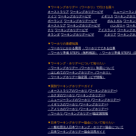
▼ワーキングホリデー（ワーホリ）で行ける国々
オーストラリア
ワーキングホリデービザ
ニュージーラン
ドイツ
ワーキングホリデービザ
イギリス
ワーキングホリ
ポーランド
ワーキングホリデービザ
ポルトガル
ワーキン
オーストリア
ワーキングホリデービザ
ハンガリー
ワーキ
チリ
ワーキングホリデービザ
アイスランド
ワーキングホ
オランダ
ワーキングホリデービザ
イタリア
ワーキングホ
▼ワーホリの基礎知識
・ワーホリにかかる費用
・ワーホリでできる仕事
・ワーホリ準備 STEP1（無料相談）
・ワーホリ準備 STEP2
▼ワーキング・ホリデーについて知りたい
・ワーキングホリデー（ワーホリ）制度について
・はじめてのワーキングホリデー（ワーホリ）
・ワーキングホリデー協定国（ビザ情報）
▼国別ワーキングホリデーガイド
・オーストラリアのワーホリ (ワーキングホリデー)
・カナダのワーホリ (ワーキングホリデー)
・ニュージーランドのワーホリ (ワーキングホリデー)
・イギリスのワーホリ (ワーキングホリデー)
・アメリカのワーホリ (ワーキングホリデー)
・ワーホリ (ワーキングホリデー)協定国情報
▼日本ワーキングホリデー協会について知りたい
・一般社団法人日本ワーキング・ホリデー協会について
・日本ワーキングホリデー協会活用ガイド