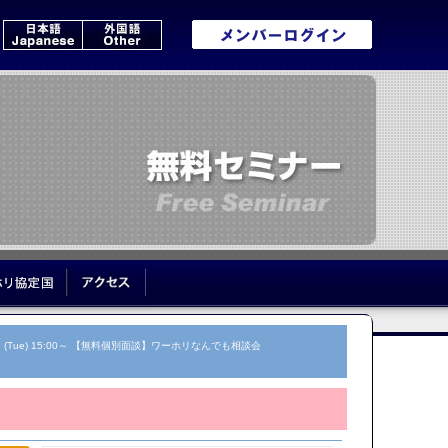
いて
ワーホリ協定国
アクセス
日 (Tue) 15:00～ 【無料個別面談】ワーホリなんでも相談会