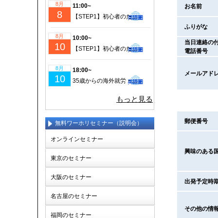
8月
11:00~
お名前
8
【STEP1】初心者のための成功するワーホリ・留学準備｜現地仕事＆ビザ情報も徹底解説！
ふりがな
8月
10:00~
当日連絡の
10
【STEP1】初心者のための成功するワーホリ・留学準備｜現地仕事＆ビザ情報も徹底解説！
電話番号
8月
18:00~
メールアド
10
35歳からの海外就労・セカンドキャリア実現セミナー
もっと見る
郵便番号
無料ワーホリセミナー（説明会）
オンラインセミナー
興味のある
東京のセミナー
大阪のセミナー
出発予定時
名古屋のセミナー
その他の情
福岡のセミナー