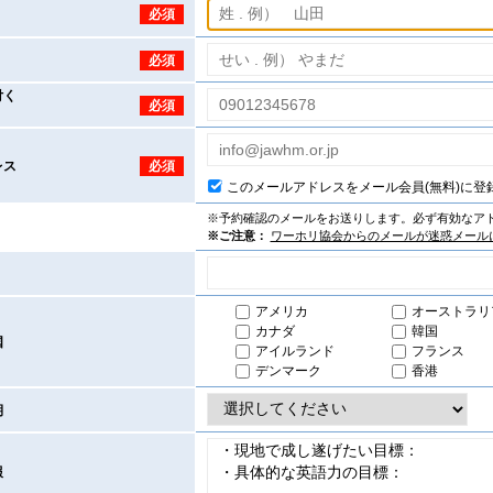
必須
必須
付く
必須
レス
必須
このメールアドレスをメール会員(無料)に登
※予約確認のメールをお送りします。必ず有効なア
※ご注意：
ワーホリ協会からのメールが迷惑メール
アメリカ
オーストラリ
カナダ
韓国
国
アイルランド
フランス
デンマーク
香港
期
報