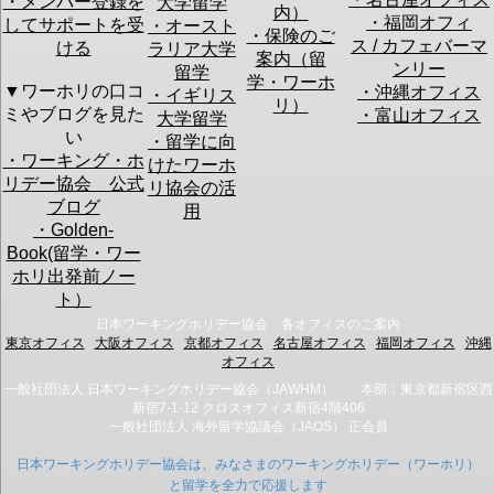
・メンバー登録を
大学留学
・このセミナーでどんな情報を聞きたいですか？：
内）
・福岡オフィ
してサポートを受
・オースト
・保険のご
ス / カフェバーマ
ける
ラリア大学
案内（留
ンリー
留学
学・ワーホ
▼ワーホリの口コ
・沖縄オフィス
・イギリス
・今不安に思っていることは何ですか？：
リ）
ミやブログを見た
・富山オフィス
大学留学
初心者セミナーの
渡航のプラ
現地での仕
い
アンケート
・留学に向
ン立て
事探し
・ワーキング・ホ
けたワーホ
渡航費用の
帰国後の仕
リデー協会 公式
準備
事探し
リ協会の活
ビザ申請
その他
ブログ
用
英語力
・Golden-
Book(留学・ワー
※今後のセミナー改善の参考とさせて頂きます。
ホリ出発前ノー
ト）
このフォームでは
仮予約
を行います。
日本ワーキングホリデー協会 各オフィスのご案内
予約確認のメールをお送りしますので、メールの指示に従って予約を確定
東京オフィス
大阪オフィス
京都オフィス
名古屋オフィス
福岡オフィス
沖縄
させてください。
オフィス
なお、ご入力頂いたお客様の個人情報は、
当協会のプライバシーポリシー
一般社団法人 日本ワーキングホリデー協会（JAWHM） 本部：東京都新宿区西
に従い取扱を行います。
新宿7-1-12 クロスオフィス新宿4階406
一般社団法人 海外留学協議会（JAOS） 正会員
日本ワーキングホリデー協会は、みなさまのワーキングホリデー（ワーホリ）
と留学を全力で応援します