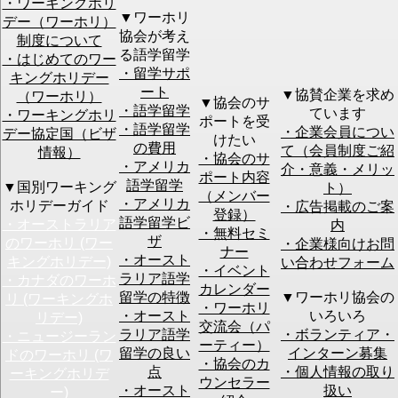
・ワーキングホリ
▼ワーホリ
デー（ワーホリ）
協会が考え
制度について
る語学留学
・はじめてのワー
[オンラインC]04月30日 (Wed) 14:00
セミナー名
・留学サポ
キングホリデー
～ 初心者セミナー(現地仕事探し/ビザ
ート
▼協賛企業を求め
（ワーホリ）
情報など)【STEP1】
▼協会のサ
・語学留学
ています
・ワーキングホリ
ポートを受
・語学留学
・企業会員につい
デー協定国（ビザ
初めてセミナーご参加される場合は、
けたい
ご注意
の費用
て（会員制度ご紹
初心者向けセミナー
へのご予約をお願いします。
情報）
・協会のサ
・アメリカ
介・意義・メリッ
ポート内容
語学留学
▼国別ワーキング
ト）
お名前
必須
（メンバー
・アメリカ
ホリデーガイド
・広告掲載のご案
登録）
語学留学ビ
・オーストラリア
内
ふりがな
必須
・無料セミ
ザ
のワーホリ (ワー
・企業様向けお問
ナー
当日連絡の付
・オースト
キングホリデー)
い合わせフォーム
く
必須
・イベント
ラリア語学
・カナダのワーホ
電話番号
カレンダー
留学の特徴
▼ワーホリ協会の
リ (ワーキングホ
・ワーホリ
・オースト
いろいろ
リデー)
メールアドレ
交流会（パ
必須
ラリア語学
・ボランティア・
・ニュージーラン
ス
このメールアドレスをメール会員(無料)に登録す
ーティー）
留学の良い
インターン募集
る
ドのワーホリ (ワ
・協会のカ
点
・個人情報の取り
ーキングホリデ
※予約確認のメールをお送りします。必ず有効なアドレ
ウンセラー
・オースト
扱い
ー)
スを入力してください。