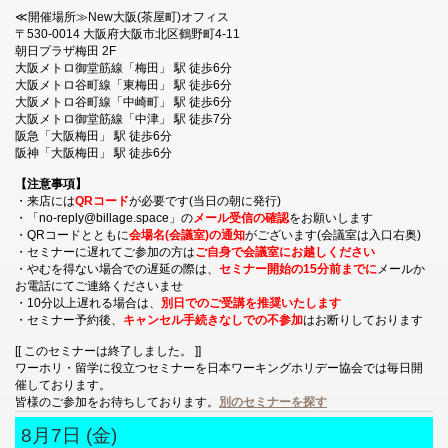
≪開催場所≫New大阪(茶屋町)オフィス
〒530-0014 大阪府大阪市北区鶴野町4-11
朝日プラザ梅田 2F
大阪メトロ御堂筋線「梅田」 駅 徒歩6分
大阪メトロ谷町線「東梅田」 駅 徒歩6分
大阪メトロ谷町線「中崎町」 駅 徒歩6分
大阪メトロ御堂筋線「中津」 駅 徒歩7分
阪急「大阪梅田」 駅 徒歩6分
阪神「大阪梅田」 駅 徒歩6分
【注意事項】
・来店には
QRコード
が必要です(当日の朝に発行)
・「no-reply@billage.space」の
メール受信の確認
をお願いします
・QRコードとともに
会場名(会議室)の通知
がございます(会議室は入口右奥)
・セミナーに遅れてご参加の方は
ご自身で会議室にお越しください
・やむを得ない場合での遅延の際は、
セミナー開始の15分前までに
メールか
お電話にてご連絡くださいませ
・10分以上遅れる場合は、
別日でのご受講を推奨いたします
・セミナー予約後、
キャンセル手続きなしでの不参加
はお断りしております
[[ このセミナーは終了しました。 ]]
ワーホリ・留学に役立つセミナーを日本ワーキングホリデー協会では毎日開
催しております。
皆様のご参加をお待ちしております。
別のセミナーを探す
8月7日 (金)