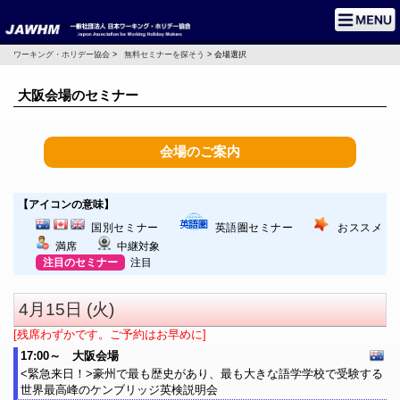
ワーキング・ホリデー協会
>
無料セミナーを探そう
> 会場選択
大阪会場のセミナー
会場のご案内
【アイコンの意味】
国別セミナー
英語圏セミナー
おススメ
満席
中継対象
注目のセミナー
注目
4月15日 (火)
[残席わずかです。ご予約はお早めに]
17:00～ 大阪会場
<緊急来日！>豪州で最も歴史があり、最も大きな語学学校で受験する
世界最高峰のケンブリッジ英検説明会