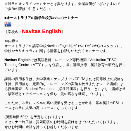
※通常のオンラインセミナーとは異なります。会場場所がございますので、
ご参加の際はご注意ください。
■オーストラリアの語学学校(Navitas)セミナー
Navitas English
【学校名：
】
≪内容≫
オーストラリアの語学学校Navitas English[ﾅｳﾞｨﾀｽ･ｲﾝｸﾞﾘｯｼｭ]のスタッフに、
学校やカリキュラムに関する情報をお話しいただくセミナーです。
Navitas English
では英語教師トレーニング専門機関「Australian TESOL
Training Centre（ATTC）」を併設し、常に講師指導、英語教育の研究を行っ
ています。
講師の採用条件は、大学卒業＋ケンブリッジCELTAまたは同等以上の資格を
保持。採用後も、定期的なトレーニングの実施や校長またはシニア講師によ
る授業審査、Student Evaluation（学生評価表）を行うことにより、講師は常
に緊張感とモチベーションを保ち、質の高さを継続しています。
このため、非常にレベルの高い授業を受けることが出来、基本英語のESLコ
ースは非常に人気の高いコースになっています。
(所要時間:60分+を予定しております)
※セミナー終了後に質疑応答のお時間を設けさせていただいております。
ぜひお時間に余裕を持ってお越しくださいませ。