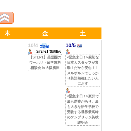
木
金
土
3
10/4
10/5
【STEP1】英語圏の
ワーホリ・留学無料相
【STEP1】英語圏の
<緊急来日！>親切な
談会 in 大阪梅田
ワーホリ・留学無料
日本人スタッフが常
相談会 in 大阪梅田
勤！だから安心！！
メルボルンでしっか
り英語勉強したい人
におす
<緊急来日！>豪州で
最も歴史があり、最
も大きな語学学校で
受験する世界最高峰
のケンブリッジ英検
説明会