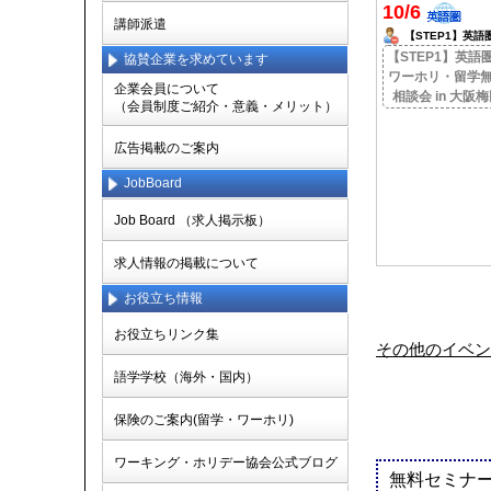
10/6
講師派遣
【STEP1】英語
ワーホリ・留学無
【STEP1】英語
協賛企業を求めています
談会 in 大阪梅田
ワーホリ・留学
企業会員について
相談会 in 大阪
（会員制度ご紹介・意義・メリット）
広告掲載のご案内
JobBoard
Job Board （求人掲示板）
求人情報の掲載について
お役立ち情報
お役立ちリンク集
その他のイベン
語学学校（海外・国内）
保険のご案内(留学・ワーホリ)
ワーキング・ホリデー協会公式ブログ
無料セミナ