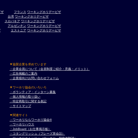
ビザ
フランス
ワーキングホリデービザ
台湾
ワーキングホリデービザ
スロバキア
ワーキングホリデービザ
アルゼンチン
ワーキングホリデービザ
ザ
エストニア
ワーキングホリデービザ
▼協賛企業を求めています
・企業会員について（会員制度ご紹介・意義・メリット）
・広告掲載のご案内
・企業様向けお問い合わせフォーム
▼ワーホリ協会のいろいろ
・ボランティア・インターン募集
・個人情報の取り扱い
・特定商取引に関する表記
・サイトマップ
▼関連サイト
・ワーホリならワーホリ協会®︎
・ワーホリハウス
・JobBoard（お仕事掲示板）
・コタングリッシュ（フレーズ英会話）