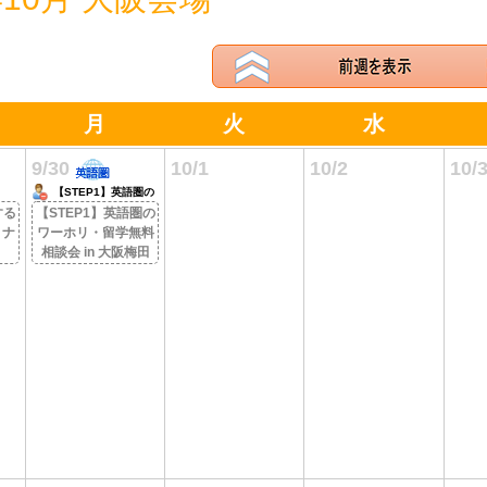
月
火
水
9/30
10/1
10/2
10/
【STEP1】英語圏の
ワーホリ・留学無料相
する
【STEP1】英語圏の
談会 in 大阪梅田
ミナ
ワーホリ・留学無料
相談会 in 大阪梅田