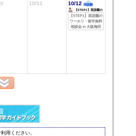
10
10/11
10/12
【STEP1】英語圏の
ワーホリ・留学無料相
【STEP1】英語圏の
談会 in 大阪梅田
ワーホリ・留学無料
相談会 in 大阪梅田
ご利用ください。