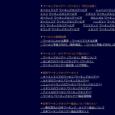
▼ワーキングホリデー（ワーホリ）で行ける国々
オーストラリア
ワーキングホリデービザ
ニュージーラン
ドイツ
ワーキングホリデービザ
イギリス
ワーキングホリ
ポーランド
ワーキングホリデービザ
ポルトガル
ワーキン
オーストリア
ワーキングホリデービザ
ハンガリー
ワーキ
チリ
ワーキングホリデービザ
アイスランド
ワーキングホ
オランダ
ワーキングホリデービザ
イタリア
ワーキングホ
▼ワーホリの基礎知識
・ワーホリにかかる費用
・ワーホリでできる仕事
・ワーホリ準備 STEP1（無料相談）
・ワーホリ準備 STEP2
▼ワーキング・ホリデーについて知りたい
・ワーキングホリデー（ワーホリ）制度について
・はじめてのワーキングホリデー（ワーホリ）
・ワーキングホリデー協定国（ビザ情報）
▼国別ワーキングホリデーガイド
・オーストラリアのワーホリ (ワーキングホリデー)
・カナダのワーホリ (ワーキングホリデー)
・ニュージーランドのワーホリ (ワーキングホリデー)
・イギリスのワーホリ (ワーキングホリデー)
・アメリカのワーホリ (ワーキングホリデー)
・ワーホリ (ワーキングホリデー)協定国情報
▼日本ワーキングホリデー協会について知りたい
・一般社団法人日本ワーキング・ホリデー協会について
・日本ワーキングホリデー協会活用ガイド