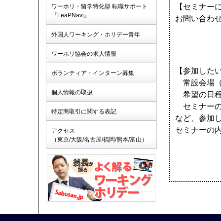
【セミナー
ワーホリ・留学特化型 転職サポート
『LeaPNavi』
お問い合わ
外国人ワーキング・ホリデー青年
ワーホリ協会の求人情報
【参加した
ボランティア・インターン募集
常設会場（
個人情報の取扱
希望の日程
セミナーの
特定商取引に関する表記
など、参加
セミナーの
アクセス
（東京/大阪/名古屋/福岡/熊本/富山）