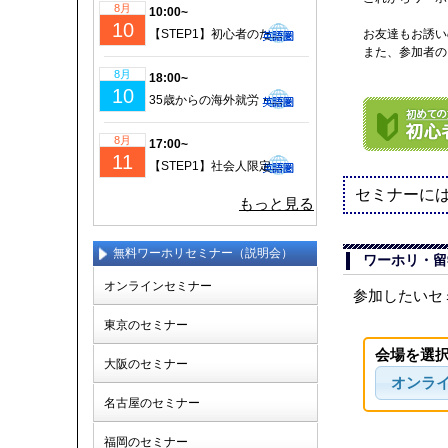
8月
10:00~
10
【STEP1】初心者のための成功するワーホリ・留学準備｜現地仕事＆ビザ情報も徹底解説！
お友達もお誘い
また、参加者の
8月
18:00~
10
35歳からの海外就労・セカンドキャリア実現セミナー
8月
17:00~
11
【STEP1】社会人限定！仕事を辞めてワーホリ！帰国後の挑戦に備えるセミナー(少人数制)
セミナーに
もっと見る
無料ワーホリセミナー（説明会）
ワーホリ・留
オンラインセミナー
参加したいセ
東京のセミナー
会場を選
大阪のセミナー
オンラ
名古屋のセミナー
福岡のセミナー