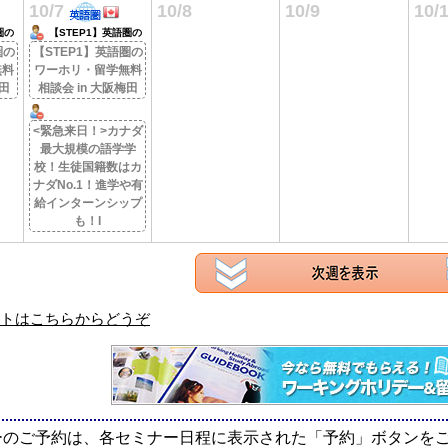
10/7
10/8
10/9
10/
圏の
【STEP1】英語圏の
料相
ワーホリ・留学無料相
圏の
【STEP1】英語圏の
談会 in 大阪梅田
無料
ワーホリ・留学無料
梅田
相談会 in 大阪梅田
<緊急来日！>カナダ
最大規模の語学学
校！生徒国籍数はカ
ナダNo.1！進学や有
給インターンシップ
も！I
トはこちらからどうぞ
ーのご予約は、各セミナー日程に表示された「予約」ボタンを