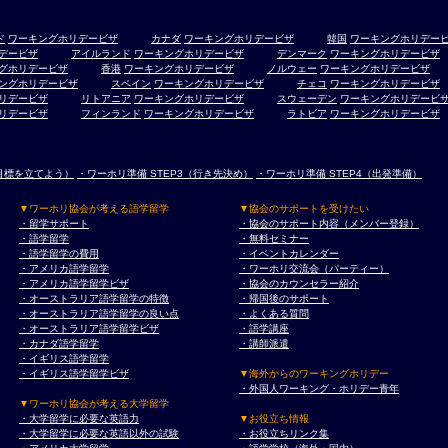
ド
ワーキングホリデービザ
カナダ
ワーキングホリデービザ
韓国
ワーキングホリデー
デービザ
アイルランド
ワーキングホリデービザ
デンマーク
ワーキングホリデービザ
グホリデービザ
香港
ワーキングホリデービザ
ノルウェー
ワーキングホリデービザ
ングホリデービザ
スペイン
ワーキングホリデービザ
チェコ
ワーキングホリデービザ
リデービザ
リトアニア
ワーキングホリデービザ
スウェーデン
ワーキングホリデービ
リデービザ
フィンランド
ワーキングホリデービザ
ラトビア
ワーキングホリデービザ
（目標を立てよう）
・ワーホリ準備 STEP3（行き先決め）
・ワーホリ準備 STEP4（出発準備）
▼ワーホリ協会が考える語学留学
▼協会のサポートを受けたい
・留学サポート
・協会のサポート内容（メンバー登録）
・語学留学
・無料セミナー
・語学留学の費用
・イベントカレンダー
・アメリカ語学留学
・ワーホリ交流会（パーティー）
・アメリカ語学留学ビザ
・協会のカウンセラー紹介
・オーストラリア語学留学の特徴
・帰国後のサポート
・オーストラリア語学留学の良い点
・よくある質問
・オーストラリア語学留学ビザ
・語学講座
・カナダ語学留学
・講師派遣
・イギリス語学留学
・イギリス語学留学ビザ
▼海外からのワーキングホリデー
・外国人ワーキング・ホリデー青年
▼ワーホリ協会が考える大学留学
・大学留学に必要な英語力
▼お役立ち情報
・大学留学に必要な英語以外の試験
・お役立ちリンク集