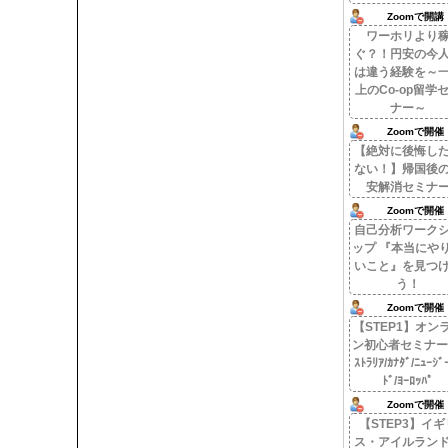
Zoomで開講
ワーホリより
ぐ？！円安の今
は違う経験を～
上のCo-op留学
ナー～
Zoomで開催
【絶対に後悔し
ない！】帰国後
安解消セミナ
Zoomで開催
自己分析ワーク
ップ 『本当にや
いこと』を見つ
う！
Zoomで開催
【STEP1】オン
ン初心者セミナー(
ｽﾄﾗﾘｱ/ｶﾅﾀﾞ/ﾆｭｰｼﾞ
ﾄﾞ/ﾖｰﾛｯﾊﾟ
Zoomで開催
【STEP3】イギ
ス・アイルラン