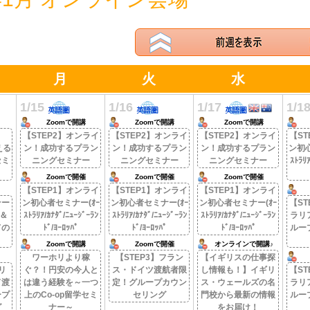
月
火
水
1/15
1/16
1/17
1/1
Zoomで開講
Zoomで開講
Zoomで開講
ト
【STEP2】オンライ
【STEP2】オンライ
【STEP2】オンライ
【ST
える
ン！成功するプラン
ン！成功するプラン
ン！成功するプラン
ン初心
セミ
ニングセミナー
ニングセミナー
ニングセミナー
ｽﾄﾗﾘｱ
Zoomで開催
Zoomで開催
Zoomで開催
【STEP1】オンライ
【STEP1】オンライ
【STEP1】オンライ
テー
ン初心者セミナー(ｵｰ
ン初心者セミナー(ｵｰ
ン初心者セミナー(ｵｰ
【ST
＆
ｽﾄﾗﾘｱ/ｶﾅﾀﾞ/ﾆｭｰｼﾞｰﾗﾝ
ｽﾄﾗﾘｱ/ｶﾅﾀﾞ/ﾆｭｰｼﾞｰﾗﾝ
ｽﾄﾗﾘｱ/ｶﾅﾀﾞ/ﾆｭｰｼﾞｰﾗﾝ
ラリ
ての
ﾄﾞ/ﾖｰﾛｯﾊﾟ
ﾄﾞ/ﾖｰﾛｯﾊﾟ
ﾄﾞ/ﾖｰﾛｯﾊﾟ
ルー
Zoomで開講
Zoomで開催
オンラインで開講♪
ワーホリより稼
【STEP3】フラン
【イギリスの仕事探
リ
ぐ？！円安の今人と
ス・ドイツ渡航者限
し情報も！】イギリ
【ST
ド渡
は違う経験を～一つ
定！グループカウン
ス・ウェールズの名
ラリ
ープ
上のCo-op留学セミ
セリング
門校から最新の情報
ルー
グ
ナー～
をお届け！