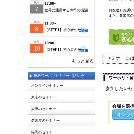
8月
17:00~
7
世界に通用する寿司の技術で稼ぐ！日本人ならではの価値を武器にする究極のワーホリセミナー
お友達もお誘い
また、参加者の
8月
11:00~
8
【STEP1】初心者のための成功するワーホリ・留学準備｜現地仕事＆ビザ情報も徹底解説！
8月
10:00~
10
【STEP1】初心者のための成功するワーホリ・留学準備｜現地仕事＆ビザ情報も徹底解説！
セミナーに
もっと見る
無料ワーホリセミナー（説明会）
ワーホリ・留
オンラインセミナー
参加したいセ
東京のセミナー
会場を選
大阪のセミナー
オンラ
名古屋のセミナー
福岡のセミナー