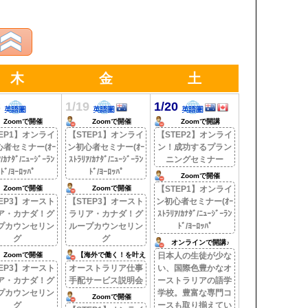
木
金
土
8
1/19
1/20
Zoomで開催
Zoomで開催
Zoomで開講
EP1】オンライ
【STEP1】オンライ
【STEP2】オンライ
者セミナー(ｵｰ
ン初心者セミナー(ｵｰ
ン！成功するプラン
/ｶﾅﾀﾞ/ﾆｭｰｼﾞｰﾗﾝ
ｽﾄﾗﾘｱ/ｶﾅﾀﾞ/ﾆｭｰｼﾞｰﾗﾝ
ニングセミナー
ﾄﾞ/ﾖｰﾛｯﾊﾟ
ﾄﾞ/ﾖｰﾛｯﾊﾟ
Zoomで開催
Zoomで開催
Zoomで開催
【STEP1】オンライ
EP3】オースト
【STEP3】オースト
ン初心者セミナー(ｵｰ
ア・カナダ！グ
ラリア・カナダ！グ
ｽﾄﾗﾘｱ/ｶﾅﾀﾞ/ﾆｭｰｼﾞｰﾗﾝ
プカウンセリン
ループカウンセリン
ﾄﾞ/ﾖｰﾛｯﾊﾟ
グ
グ
オンラインで開講♪
Zoomで開催
【海外で働く！を叶え
日本人の生徒が少な
る。】
EP3】オースト
オーストラリア仕事
い、国際色豊かなオ
ア・カナダ！グ
手配サービス説明会
ーストラリアの語学
プカウンセリン
学校。豊富な専門コ
Zoomで開催
グ
ースも取り揃えてい