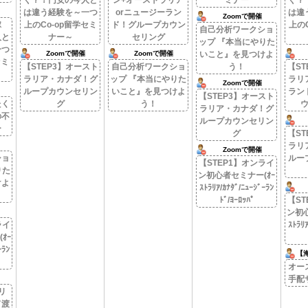
ぐ？！円安の今人と
ン+オーストラリア
ミナー
ぐ？
は違う経験を～一つ
orニュージーラン
は違
Zoomで開催
稼
上のCo-op留学セミ
ド！グループカウン
上の
自己分析ワークショ
人と
ナー～
セリング
ップ 『本当にやりた
一つ
Zoomで開催
Zoomで開催
いこと』を見つけよ
セミ
【STEP3】オースト
自己分析ワークショ
う！
【ST
ラリア・カナダ！グ
ップ 『本当にやりた
ラリ
Zoomで開催
ループカウンセリン
いこと』を見つけよ
ラン
【STEP3】オースト
たく
グ
う！
ラリア・カナダ！グ
の不
ループカウンセリン
ー
グ
【ST
ラリ
Zoomで開催
ショ
ルー
【STEP1】オンライ
りた
ン初心者セミナー(ｵｰ
けよ
ｽﾄﾗﾘｱ/ｶﾅﾀﾞ/ﾆｭｰｼﾞｰﾗﾝ
ﾄﾞ/ﾖｰﾛｯﾊﾟ
【ST
ン初心
ライ
ｽﾄﾗﾘｱ
ｵｰ
ｰﾗﾝ
【
オー
手配
リ
ド渡