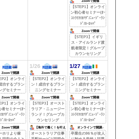
Zoomで開催
【STEP1】オンライ
ン初心者セミナー(ｵｰ
ｽﾄﾗﾘｱ/ｶﾅﾀﾞ/ﾆｭｰｼﾞｰﾗﾝ
ﾄﾞ/ﾖｰﾛｯﾊﾟ
Zoomで開催
【STEP3】イギリ
ス・アイルランド渡
航者限定！グループ
カウンセリング
5
1/26
1/27
Zoomで開講
Zoomで開講
Zoomで開講
EP2】オンライ
【STEP2】オンライ
【STEP2】オンライ
成功するプラン
ン！成功するプラン
ン！成功するプラン
ングセミナー
ニングセミナー
ニングセミナー
Zoomで開催
Zoomで開催
Zoomで開催
EP1】オンライ
【STEP3】オースト
【STEP1】オンライ
者セミナー(ｵｰ
ラリア・ニュージー
ン初心者セミナー(ｵｰ
/ｶﾅﾀﾞ/ﾆｭｰｼﾞｰﾗﾝ
ランド！グループカ
ｽﾄﾗﾘｱ/ｶﾅﾀﾞ/ﾆｭｰｼﾞｰﾗﾝ
ﾄﾞ/ﾖｰﾛｯﾊﾟ
ウンセリング
ﾄﾞ/ﾖｰﾛｯﾊﾟ
Zoomで開講
【海外で働く！を叶え
オンラインで開講♪
る。】
ーホリより稼
オーストラリア仕事
卒業生の96％が友人