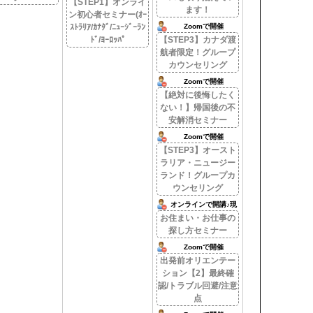
【STEP1】オンライ
ます！
ン初心者セミナー(ｵｰ
ｽﾄﾗﾘｱ/ｶﾅﾀﾞ/ﾆｭｰｼﾞｰﾗﾝ
Zoomで開催
ﾄﾞ/ﾖｰﾛｯﾊﾟ
【STEP3】カナダ渡
航者限定！グループ
カウンセリング
Zoomで開催
【絶対に後悔したく
ない！】帰国後の不
安解消セミナー
Zoomで開催
【STEP3】オースト
ラリア・ニュージー
ランド！グループカ
ウンセリング
オンラインで開講♪現
地情報満載！
お住まい・お仕事の
探し方セミナー
Zoomで開催
出発前オリエンテー
ション【2】最終確
認/トラブル回避/注意
点