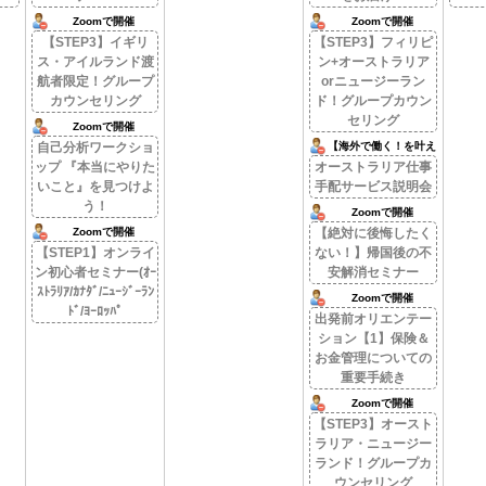
Zoomで開催
Zoomで開催
【STEP3】イギリ
【STEP3】フィリピ
ス・アイルランド渡
ン+オーストラリア
航者限定！グループ
orニュージーラン
カウンセリング
ド！グループカウン
セリング
Zoomで開催
自己分析ワークショ
【海外で働く！を叶え
る。】
ップ 『本当にやりた
オーストラリア仕事
いこと』を見つけよ
手配サービス説明会
う！
Zoomで開催
Zoomで開催
【絶対に後悔したく
【STEP1】オンライ
ない！】帰国後の不
ン初心者セミナー(ｵｰ
安解消セミナー
ｽﾄﾗﾘｱ/ｶﾅﾀﾞ/ﾆｭｰｼﾞｰﾗﾝ
Zoomで開催
ﾄﾞ/ﾖｰﾛｯﾊﾟ
出発前オリエンテー
ション【1】保険＆
お金管理についての
重要手続き
Zoomで開催
【STEP3】オースト
ラリア・ニュージー
ランド！グループカ
ウンセリング