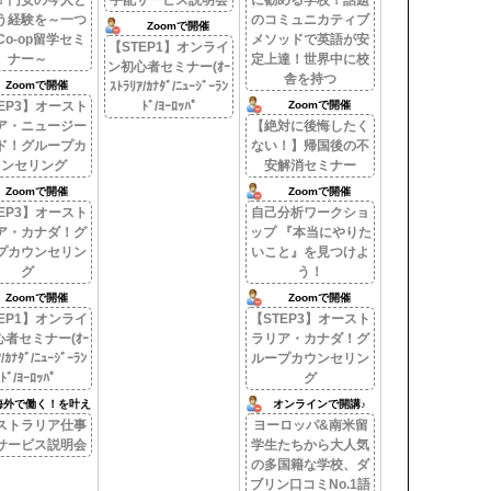
！円安の今人と
手配サービス説明会
に勧める学校！話題
う経験を～一つ
のコミュニカティブ
Zoomで開催
Co-op留学セミ
メソッドで英語が安
【STEP1】オンライ
ナー～
定上達！世界中に校
ン初心者セミナー(ｵｰ
舎を持つ
Zoomで開催
ｽﾄﾗﾘｱ/ｶﾅﾀﾞ/ﾆｭｰｼﾞｰﾗﾝ
EP3】オースト
ﾄﾞ/ﾖｰﾛｯﾊﾟ
Zoomで開催
ア・ニュージー
【絶対に後悔したく
ド！グループカ
ない！】帰国後の不
ウンセリング
安解消セミナー
Zoomで開催
Zoomで開催
EP3】オースト
自己分析ワークショ
ア・カナダ！グ
ップ 『本当にやりた
プカウンセリン
いこと』を見つけよ
グ
う！
Zoomで開催
Zoomで開催
EP1】オンライ
【STEP3】オースト
者セミナー(ｵｰ
ラリア・カナダ！グ
/ｶﾅﾀﾞ/ﾆｭｰｼﾞｰﾗﾝ
ループカウンセリン
ﾄﾞ/ﾖｰﾛｯﾊﾟ
グ
海外で働く！を叶え
オンラインで開講♪
る。】
ストラリア仕事
ヨーロッパ&南米留
サービス説明会
学生たちから大人気
の多国籍な学校、ダ
ブリン口コミNo.1語