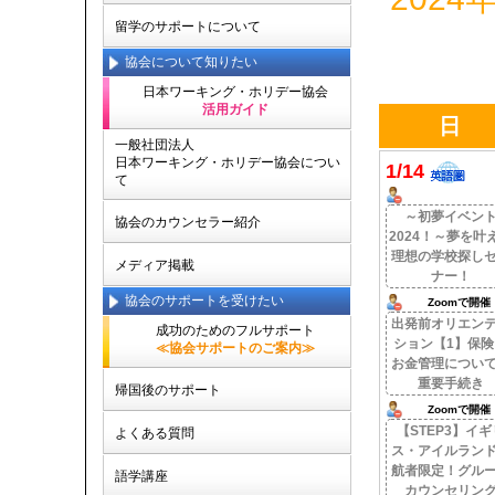
留学のサポートについて
協会について知りたい
日本ワーキング・ホリデー協会
活用ガイド
日
一般社団法人
日本ワーキング・ホリデー協会につい
1/14
て
～初夢イベン
協会のカウンセラー紹介
2024！～夢を叶
理想の学校探し
メディア掲載
ナー！
協会のサポートを受けたい
Zoomで開催
出発前オリエン
成功のためのフルサポート
ション【1】保険
≪協会サポートのご案内≫
お金管理につい
重要手続き
帰国後のサポート
Zoomで開催
【STEP3】イギ
よくある質問
ス・アイルラン
航者限定！グル
語学講座
カウンセリン