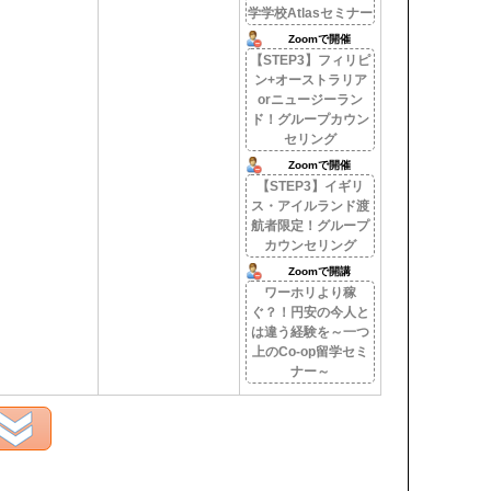
学学校Atlasセミナー
Zoomで開催
【STEP3】フィリピ
ン+オーストラリア
orニュージーラン
ド！グループカウン
セリング
Zoomで開催
【STEP3】イギリ
ス・アイルランド渡
航者限定！グループ
カウンセリング
Zoomで開講
ワーホリより稼
ぐ？！円安の今人と
は違う経験を～一つ
上のCo-op留学セミ
ナー～