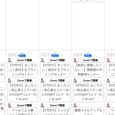
1/22
1/23
1/24
1/2
Zoomで開講
Zoomで開講
Zoomで開催
ライ
【STEP2】オンライ
【STEP2】オンライ
【絶対に後悔したく
【ST
ｵｰ
ン！成功するプラン
ン！成功するプラン
ない！】帰国後の不
ン！
ｰﾗﾝ
ニングセミナー
ニングセミナー
安解消セミナー
ニ
Zoomで開催
Zoomで開催
Zoomで開催
【STEP1】オンライ
【STEP1】オンライ
【STEP1】オンライ
【ST
オー
ン初心者セミナー(ｵｰ
ン初心者セミナー(ｵｰ
ン初心者セミナー(ｵｰ
ン初心
生中
ｽﾄﾗﾘｱ/ｶﾅﾀﾞ/ﾆｭｰｼﾞｰﾗﾝ
ｽﾄﾗﾘｱ/ｶﾅﾀﾞ/ﾆｭｰｼﾞｰﾗﾝ
ｽﾄﾗﾘｱ/ｶﾅﾀﾞ/ﾆｭｰｼﾞｰﾗﾝ
ｽﾄﾗﾘｱ
ャ
ﾄﾞ/ﾖｰﾛｯﾊﾟ
ﾄﾞ/ﾖｰﾛｯﾊﾟ
ﾄﾞ/ﾖｰﾛｯﾊﾟ
私が
Zoomで開講
Zoomで開催
を掴
ワーホリより稼
【STEP3】フィリピ
資格スキルアップセ
ワ