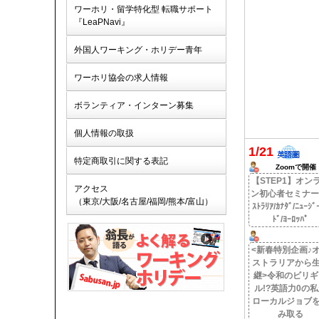
ワーホリ・留学特化型 転職サポート
『LeaPNavi』
外国人ワーキング・ホリデー青年
ワーホリ協会の求人情報
ボランティア・インターン募集
個人情報の取扱
1/21
特定商取引に関する表記
Zoomで開催
【STEP1】オン
アクセス
ン初心者セミナー(
（東京/大阪/名古屋/福岡/熊本/富山）
ｽﾄﾗﾘｱ/ｶﾅﾀﾞ/ﾆｭｰｼﾞ
ﾄﾞ/ﾖｰﾛｯﾊﾟ
<新春特別企画♪
ストラリアから
継>令和のビリギ
ル!?英語力0の
ローカルジョブ
み取る