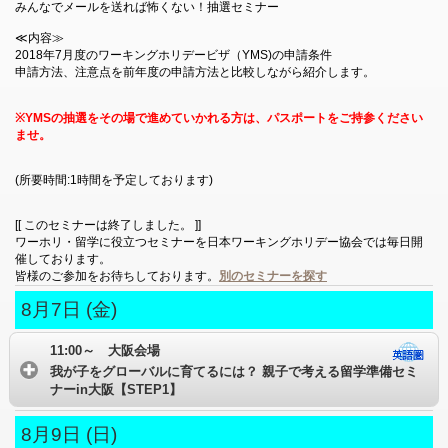
みんなでメールを送れば怖くない！抽選セミナー
≪内容≫
2018年7月度のワーキングホリデービザ（YMS)の申請条件
申請方法、注意点を前年度の申請方法と比較しながら紹介します。
※YMSの抽選をその場で進めていかれる方は、パスポートをご持参ください
ませ。
(所要時間:1時間を予定しております)
[[ このセミナーは終了しました。 ]]
ワーホリ・留学に役立つセミナーを日本ワーキングホリデー協会では毎日開
催しております。
皆様のご参加をお待ちしております。
別のセミナーを探す
8月7日 (金)
11:00～ 大阪会場
我が子をグローバルに育てるには？ 親子で考える留学準備セミ
ナーin大阪【STEP1】
8月9日 (日)