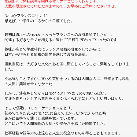
懇談形式で体験談等を聞けるセミナーとなっております。
人数を限定させていただきますので、お早めにご予約くださいませ。
”いつかフランスに行く！”
思えば、中学生のころからの口癖でした。
最初は環境への憧れから入ったフランスへの渡航希望でしたが、、
関連する好きなモノが増えるに連れて”目標”に変わっていったのです。
趣味が高じて学生時代にフランス映画の研究をしてからは、
日本から得られる情報の限界を感じて渡航を決意。
渡航当初は、大好きな文化のある国に滞在していることに満足をしておりま
した。
不思議なことですが、文化や芸術をつくるのは人間なのに、渡航までは現地
の人間に興味が全くなかった。
しかし、滞在をしてからは”Bonjour！”を言うのが精いっぱい。
友達を作ろうとしても意思をうまく伝えられずにもどかしい思いばかり。
そこで必死にコミュニケーションをとり、
初めてできた友人に”あなたに会えてよかった”を伝えられた時、
確かに気持ちが通じた感動を覚えています。
どこにいても人間関係の大切さや温かさを感じた瞬間でした。
仕事経験や語学力の上達など人生に役立つものを得ることもできます。