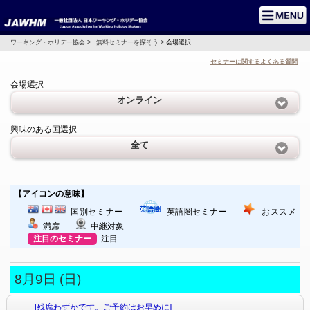
ワーキング・ホリデー協会
>
無料セミナーを探そう
> 会場選択
セミナーに関するよくある質問
会場選択
オンライン
興味のある国選択
全て
【アイコンの意味】
国別セミナー
英語圏セミナー
おススメ
満席
中継対象
注目のセミナー
注目
8月9日 (日)
[残席わずかです。ご予約はお早めに]