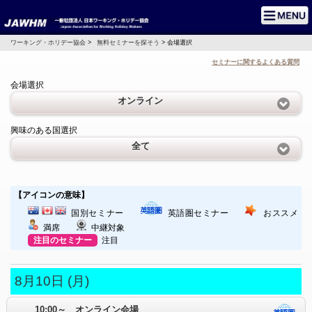
ワーキング・ホリデー協会
>
無料セミナーを探そう
> 会場選択
セミナーに関するよくある質問
会場選択
オンライン
興味のある国選択
全て
【アイコンの意味】
国別セミナー
英語圏セミナー
おススメ
満席
中継対象
注目のセミナー
注目
8月10日 (月)
10:00～ オンライン会場