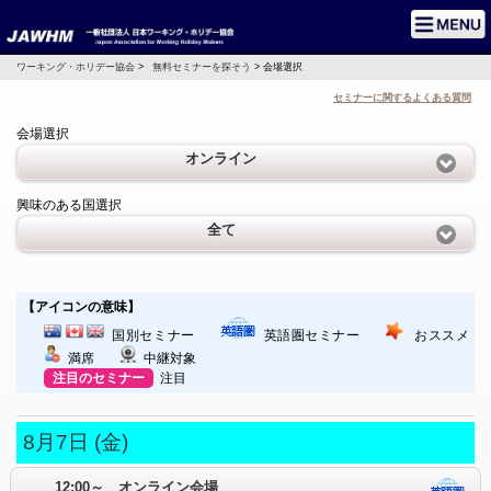
ワーキング・ホリデー協会
>
無料セミナーを探そう
> 会場選択
セミナーに関するよくある質問
会場選択
オンライン
興味のある国選択
全て
【アイコンの意味】
国別セミナー
英語圏セミナー
おススメ
満席
中継対象
注目のセミナー
注目
8月7日 (金)
12:00～ オンライン会場