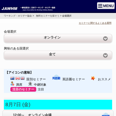
ワーキング・ホリデー協会
>
無料セミナーを探そう
> 会場選択
セミナーに関するよくある質問
会場選択
オンライン
興味のある国選択
全て
【アイコンの意味】
国別セミナー
英語圏セミナー
おススメ
満席
中継対象
注目のセミナー
注目
8月7日 (金)
12:00～ オンライン会場