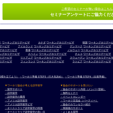
ご希望のセミナーが無い場合はこちら
セミナーアンケートにご協力くだ
ド
ワーキングホリデービザ
カナダ
ワーキングホリデービザ
韓国
ワーキングホリデー
デービザ
アイルランド
ワーキングホリデービザ
デンマーク
ワーキングホリデービザ
グホリデービザ
香港
ワーキングホリデービザ
ノルウェー
ワーキングホリデービザ
ングホリデービザ
スペイン
ワーキングホリデービザ
チェコ
ワーキングホリデービザ
リデービザ
リトアニア
ワーキングホリデービザ
スウェーデン
ワーキングホリデービ
リデービザ
フィンランド
ワーキングホリデービザ
ラトビア
ワーキングホリデービザ
（目標を立てよう）
・ワーホリ準備 STEP3（行き先決め）
・ワーホリ準備 STEP4（出発準備）
▼ワーホリ協会が考える語学留学
▼協会のサポートを受けたい
・留学サポート
・協会のサポート内容（メンバー登録）
・語学留学
・無料セミナー
・語学留学の費用
・イベントカレンダー
・アメリカ語学留学
・ワーホリ交流会（パーティー）
・アメリカ語学留学ビザ
・協会のカウンセラー紹介
・オーストラリア語学留学の特徴
・帰国後のサポート
・オーストラリア語学留学の良い点
・よくある質問