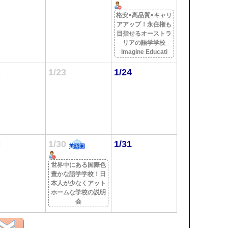
格安×高品質×キャリ
アアップ！永住権も
目指せるオーストラ
リアの語学学校
Imagine Educati
2
1/23
1/24
9
1/30
1/31
世界中にある国際色
豊かな語学学校！日
本人が少なくアット
ホームな学校の説明
会