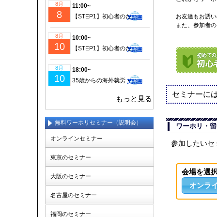
8月
11:00~
8
【STEP1】初心者のための成功するワーホリ・留学準備｜現地仕事＆ビザ情報も徹底解説！
お友達もお誘い
また、参加者の
8月
10:00~
10
【STEP1】初心者のための成功するワーホリ・留学準備｜現地仕事＆ビザ情報も徹底解説！
8月
18:00~
10
35歳からの海外就労・セカンドキャリア実現セミナー
セミナーに
もっと見る
無料ワーホリセミナー（説明会）
ワーホリ・留
オンラインセミナー
参加したいセ
東京のセミナー
会場を選
大阪のセミナー
オンラ
名古屋のセミナー
福岡のセミナー