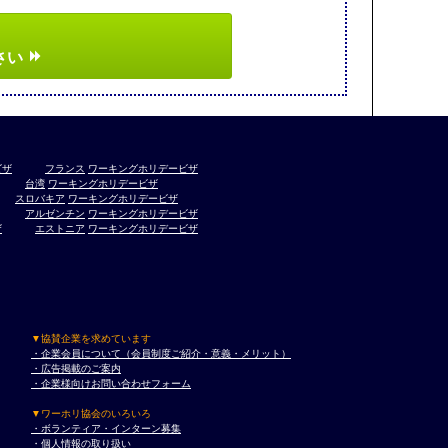
さい
ビザ
フランス
ワーキングホリデービザ
台湾
ワーキングホリデービザ
スロバキア
ワーキングホリデービザ
アルゼンチン
ワーキングホリデービザ
ザ
エストニア
ワーキングホリデービザ
▼協賛企業を求めています
・企業会員について（会員制度ご紹介・意義・メリット）
・広告掲載のご案内
・企業様向けお問い合わせフォーム
▼ワーホリ協会のいろいろ
・ボランティア・インターン募集
・個人情報の取り扱い