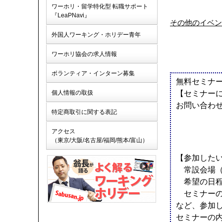
ワーホリ・留学特化型 転職サポート
『LeaPNavi』
その他のイベン
外国人ワーキング・ホリデー青年
ワーホリ協会の求人情報
ボランティア・インターン募集
無料セミナ
個人情報の取扱
【セミナー
お問い合わ
特定商取引に関する表記
アクセス
（東京/大阪/名古屋/福岡/熊本/富山）
【参加した
常設会場（
希望の日程
セミナーの
など、参加
セミナーの