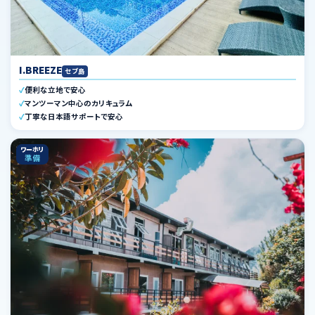
I.BREEZE
セブ島
便利な立地で安心
マンツーマン中心のカリキュラム
丁寧な日本語サポートで安心
ワーホリ
準備