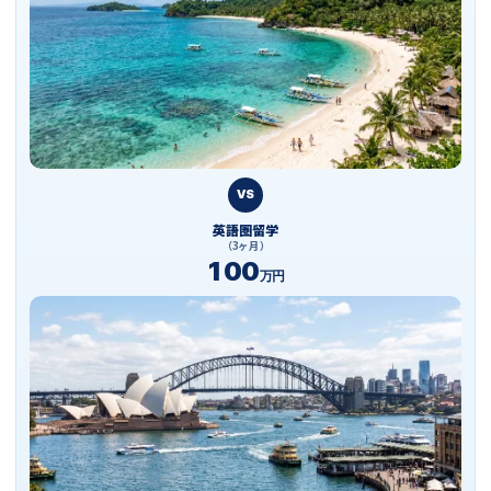
VS
英語圏留学
（3ヶ月）
100
万円