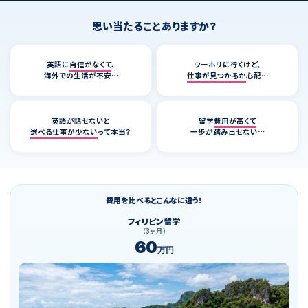
思い当たることありますか？
英語に
自信がなくて
、
ワーホリに行くけど、
海外での生活が不安…
仕事が見つかるか
心配…
英語が話せないと
留学
費用が高くて
選べる仕事が少ない
って本当？
一歩が踏み出せない…
費用を比べるとこんなに違う！
フィリピン留学
（3ヶ月）
60
万円