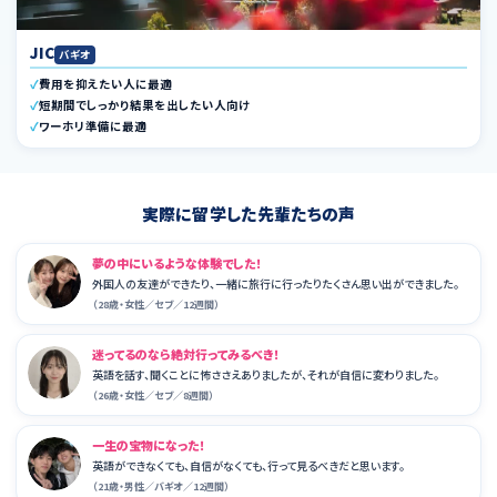
JIC
バギオ
費用を抑えたい人に最適
短期間でしっかり結果を出したい人向け
ワーホリ準備に最適
実際に留学した先輩たちの声
夢の中にいるような体験でした！
外国人の友達ができたり、一緒に旅行に行ったりたくさん思い出ができました。
（28歳・女性／セブ／12週間）
迷ってるのなら絶対行ってみるべき！
英語を話す、聞くことに怖ささえありましたが、それが自信に変わりました。
（26歳・女性／セブ／8週間）
一生の宝物になった！
英語ができなくても、自信がなくても、行って見るべきだと思います。
（21歳・男性／バギオ／12週間）