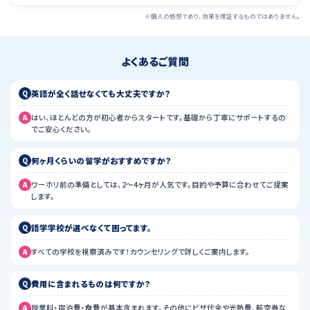
※個人の感想であり、効果を保証するものではありません。
よくあるご質問
Q
英語が全く話せなくても大丈夫ですか？
A
はい、ほとんどの方が初心者からスタートです。基礎から丁寧にサポートするの
でご安心ください。
Q
何ヶ月くらいの留学がおすすめですか？
A
ワーホリ前の準備としては、2～4ヶ月が人気です。目的や予算に合わせてご提案
します。
Q
語学学校が選べなくて困ってます。
A
すべての学校を視察済みです！カウンセリングで詳しくご案内します。
Q
費用に含まれるものは何ですか？
A
授業料・宿泊費・食費が基本含まれます。その他にビザ代金や光熱費、航空券な