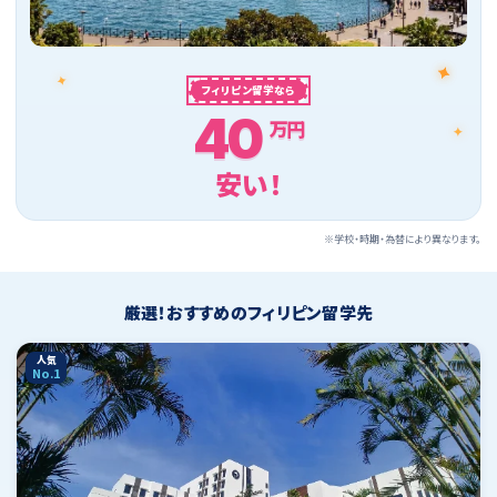
✦
✦
✦
フィリピン留学なら
40
万円
✦
安い！
※学校・時期・為替により異なります。
厳選！おすすめのフィリピン留学先
人気
No.1