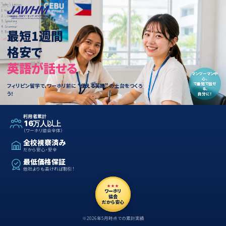
最短1週間
格安で
英語が
話
せる
マンツーマン中
心、
で最短で話せ
フィリピン留学で、ワーホリ前に
“使える英語”
の土台をつくろ
る、
う！
自分に！
利用者累計
16万人以上
（ワーホリ協会全体）
全校視察済み
だから安心・安全
最低価格保証
他社よりも高ければ割引！
★★★
ワーホリ
協会
だから安心
※2026年5月時点での累計実績