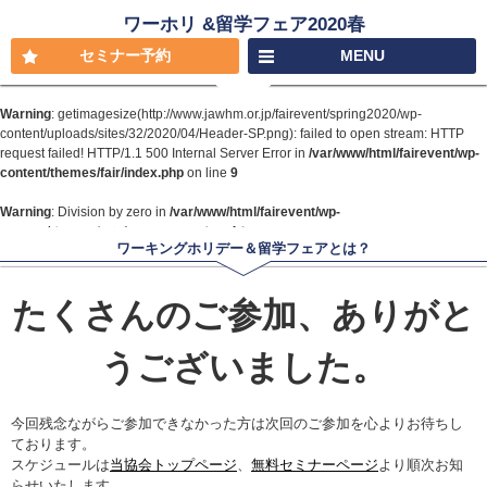
ワーホリ &留学フェア2020春
セミナー予約
MENU
Warning
: getimagesize(http://www.jawhm.or.jp/fairevent/spring2020/wp-
content/uploads/sites/32/2020/04/Header-SP.png): failed to open stream: HTTP
request failed! HTTP/1.1 500 Internal Server Error in
/var/www/html/fairevent/wp-
content/themes/fair/index.php
on line
9
Warning
: Division by zero in
/var/www/html/fairevent/wp-
content/themes/fair/index.php
on line
10
ワーキングホリデー＆留学フェアとは？
たくさんのご参加、ありがと
うございました。
今回残念ながらご参加できなかった方は次回のご参加を心よりお待ちし
ております。
スケジュールは
当協会トップページ
、
無料セミナーページ
より順次お知
らせいたします。