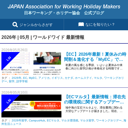
日本ワーキング・ホリデー協会 公式ブログ
なにを知りたい？
ジャンルからさがす
2026年 | 05月 | ワールドワイド 最新情報
2026年05月26日
【EC】2026年最新！夏休みの時
LSI
間割＆進化する「MyEC」で留
学成果を最大化しよう
初夏の風を感じる季節、いよいよ夏休みや来
春に向けた留学計画が本格化する時期です
ね。世界展開するECから、渡航前 […]
タグ ：
2026年
,
EC
,
MyEC
,
アメリカ
,
イギリス
,
カナダ
,
ホームステイ
,
マルタ
,
ワーキングホリ
デー
,
留学
,
語学学校
2026年05月10日
【ECマルタ】最新情報：滞在先
LSI
の環境税に関するアップデート
（2026年7月〜）
地中海の宝石マルタより、滞在費用に関わる
大切なアップデートが届きました。現在、語
学学校団体（FELTOM）が学 […]
タグ ：
2026年留学
,
CampusHub
,
ECマルタ
,
マルタ環境税
,
マルタ留学
,
ワーキングホリデー
,
海
外生活ニュース