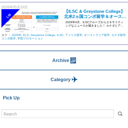
2026年05月10日
【ILSC & Greystone College】
LSI
北米2ヵ国コンボ留学＆オースト
ラリア最新運用アップデート
2026年4月、ILSCグループからエキサイティ
ングなニュースが届きました！ カナダとアメ
リカを一度に体験でき […]
タグ ：
2026年
,
ELS
,
Greystone College
,
ILSC
,
アメリカ留学
,
オーストラリア留学
,
カナダ留学
,
コンボ留学
,
学割プロモーション
Archive
Category
Pick Up