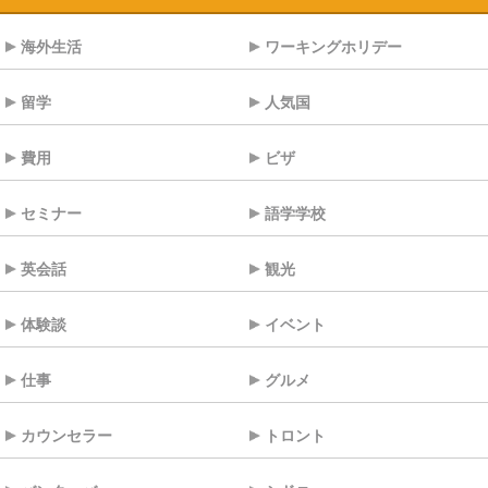
海外生活
ワーキングホリデー
留学
人気国
費用
ビザ
セミナー
語学学校
英会話
観光
体験談
イベント
仕事
グルメ
カウンセラー
トロント