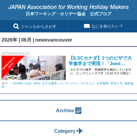
日本ワーキング・ホリデー協会 公式ブログ
なにを知りたい？
ジャンルからさがす
2026年 | 06月 | newsvancouver
2026年06月02日
【ILSCカナダ】1つのビザで大
n
e
w
s
v
a
n
c
o
u
v
e
学進学まで実現！「Joint
r
Pathway Program」パイロット
カナダでの進学・長期留学を検討している方
に、ビッグニュースです！ILSCカナダ校が、
版が始動
Languages Can […]
タグ ：
2026年
,
ILSC
,
KPU
,
カナダ留学
,
バンクーバー
,
パスウェイ
,
大学進学
,
学生ビザ
,
海外進
学
Archive
Category