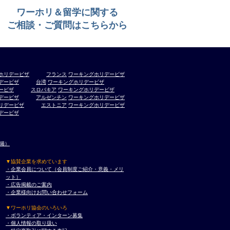
ワーホリ＆留学に関する
ご相談・ご質問はこちらから
ホリデービザ
フランス
ワーキングホリデービザ
デービザ
台湾
ワーキングホリデービザ
ービザ
スロバキア
ワーキングホリデービザ
デービザ
アルゼンチン
ワーキングホリデービザ
リデービザ
エストニア
ワーキングホリデービザ
デービザ
準備）
▼協賛企業を求めています
・企業会員について（会員制度ご紹介・意義・メリ
ット）
・広告掲載のご案内
・企業様向けお問い合わせフォーム
▼ワーホリ協会のいろいろ
・ボランティア・インターン募集
・個人情報の取り扱い