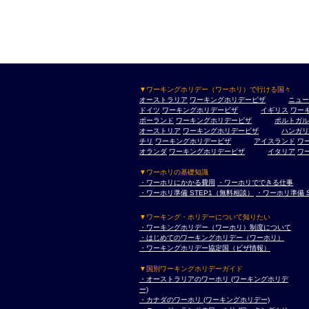
▼ワーキングホリデー（ワーホリ）で行ける国々
オーストラリア
ワーキングホリデービザ
ニュー
ドイツ
ワーキングホリデービザ
イギリス
ワー
ポーランド
ワーキングホリデービザ
ポルトガル
オーストリア
ワーキングホリデービザ
ハンガリ
チリ
ワーキングホリデービザ
アイスランド
ワ
オランダ
ワーキングホリデービザ
イタリア
ワ
▼ワーホリの基礎知識
・ワーホリにかかる費用
・ワーホリでできる仕事
・ワーホリ準備 STEP1（無料相談）
・ワーホリ準備 
▼ワーキング・ホリデーについて知りたい
・ワーキングホリデー（ワーホリ）制度について
・はじめてのワーキングホリデー（ワーホリ）
・ワーキングホリデー協定国（ビザ情報）
▼国別ワーキングホリデーガイド
・オーストラリアのワーホリ (ワーキングホリデ
ー)
・カナダのワーホリ (ワーキングホリデー)