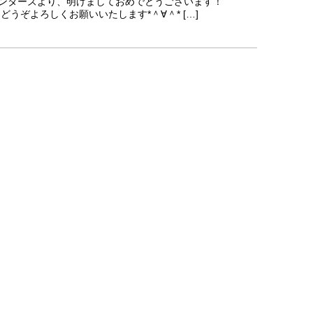
ンターズより、明けましておめでとうございます！
2016年もどうぞよろしくお願いいたします*＾∀＾* […]