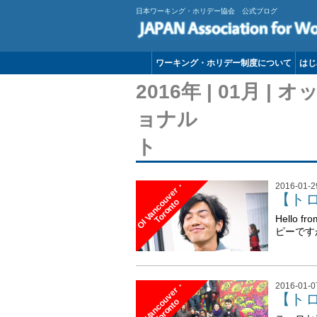
日本ワーキング・ホリデー協会 公式ブログ
ワーキング・ホリデー制度について
はじ
2016年 | 01月
ョナル バ
ト
O
I
V
a
n
c
o
u
v
e
r
・
T
o
r
o
n
t
2016-01-2
【トロン
o
Hello
ピーです
O
I
V
a
n
c
o
u
v
e
r
・
T
o
r
o
n
t
2016-01-0
【トロン
o