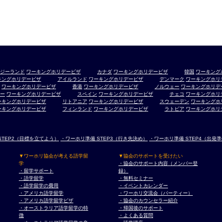
ジーランド
ワーキングホリデービザ
カナダ
ワーキングホリデービザ
韓国
ワーキング
キングホリデービザ
アイルランド
ワーキングホリデービザ
デンマーク
ワーキングホリ
ワーキングホリデービザ
香港
ワーキングホリデービザ
ノルウェー
ワーキングホリデ
ー
ワーキングホリデービザ
スペイン
ワーキングホリデービザ
チェコ
ワーキングホリ
ーキングホリデービザ
リトアニア
ワーキングホリデービザ
スウェーデン
ワーキングホ
ーキングホリデービザ
フィンランド
ワーキングホリデービザ
ラトビア
ワーキングホリ
STEP2（目標を立てよう）
・ワーホリ準備 STEP3（行き先決め）
・ワーホリ準備 STEP4（出発
▼ワーホリ協会が考える語学留
▼協会のサポートを受けたい
学
・協会のサポート内容（メンバー登
・留学サポート
録）
・語学留学
・無料セミナー
・語学留学の費用
・イベントカレンダー
・アメリカ語学留学
・ワーホリ交流会（パーティー）
・アメリカ語学留学ビザ
・協会のカウンセラー紹介
・オーストラリア語学留学の特
・帰国後のサポート
徴
・よくある質問